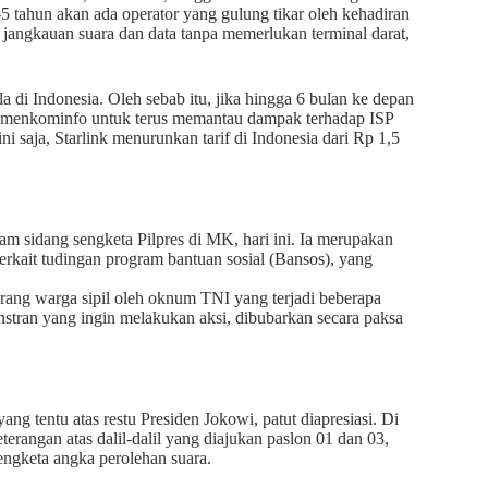
-5 tahun akan ada operator yang gulung tikar oleh kehadiran
 jangkauan suara dan data tanpa memerlukan terminal darat,
a di Indonesia. Oleh sebab itu, jika hingga 6 bulan ke depan
nta Kemenkominfo untuk terus memantau dampak terhadap ISP
ini saja, Starlink menurunkan tarif di Indonesia dari Rp 1,5
am sidang sengketa Pilpres di MK, hari ini. Ia merupakan
rkait tudingan program bantuan sosial (Bansos), yang
rang warga sipil oleh oknum TNI yang terjadi beberapa
nstran yang ingin melakukan aksi, dibubarkan secara paksa
ang tentu atas restu Presiden Jokowi, patut diapresiasi. Di
erangan atas dalil-dalil yang diajukan paslon 01 dan 03,
ngketa angka perolehan suara.