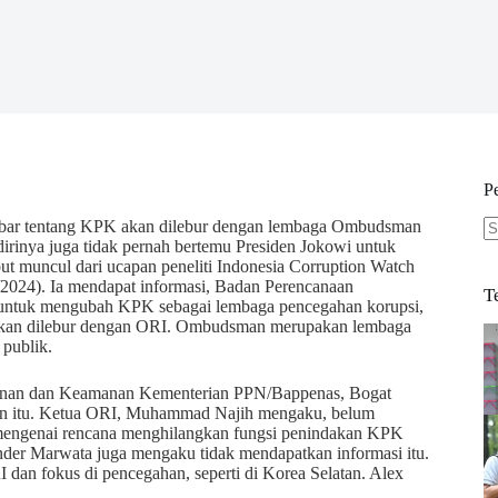
P
abar tentang KPK akan dilebur dengan lembaga Ombudsman
rinya juga tidak pernah bertemu Presiden Jokowi untuk
N
muncul dari ucapan peneliti Indonesia Corruption Watch
re
2024). Ia mendapat informasi, Badan Perencanaan
T
ntuk mengubah KPK sebagai lembaga pencegahan korupsi,
KPK akan dilebur dengan ORI. Ombudsman merupakan lembaga
publik.
ahanan dan Keamanan Kementerian PPN/Bappenas, Bogat
an itu. Ketua ORI, Muhammad Najih mengaku, belum
 mengenai rencana menghilangkan fungsi penindakan KPK
nder Marwata juga mengaku tidak mendapatkan informasi itu.
an fokus di pencegahan, seperti di Korea Selatan. Alex