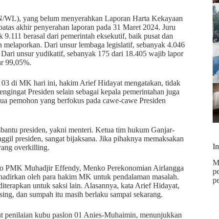
(PN/WL), yang belum menyerahkan Laporan Harta Kekayaan
batas akhir penyerahan laporan pada 31 Maret 2024. Juru
9.111 berasal dari pemerintah eksekutif, baik pusat dan
 melaporkan. Dari unsur lembaga legislatif, sebanyak 4.046
ari unsur yudikatif, sebanyak 175 dari 18.405 wajib lapor
ar 99,05%.
 03 di MK hari ini, hakim Arief Hidayat mengatakan, tidak
gingat Presiden selain sebagai kepala pemerintahan juga
 kedua pemohon yang berfokus pada cawe-cawe Presiden
bantu presiden, yakni menteri. Ketua tim hukum Ganjar-
il presiden, sangat bijaksana. Jika pihaknya memaksakan
I
ang overkilling.
M
enko PMK Muhadjir Effendy, Menko Perekonomian Airlangga
p
ihadirkan oleh para hakim MK untuk pendalaman masalah.
p
terapkan untuk saksi lain. Alasannya, kata Arief Hidayat,
asing, dan sumpah itu masih berlaku sampai sekarang.
t penilaian kubu paslon 01 Anies-Muhaimin, menunjukkan