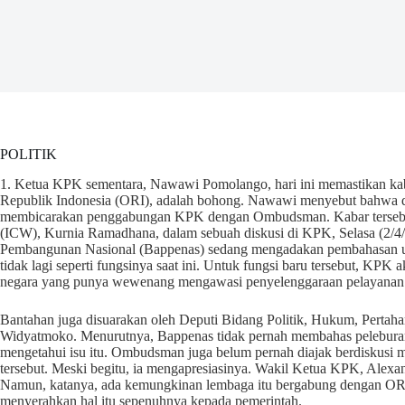
POLITIK
1. Ketua KPK sementara, Nawawi Pomolango, hari ini memastikan k
Republik Indonesia (ORI), adalah bohong. Nawawi menyebut bahwa di
membicarakan penggabungan KPK dengan Ombudsman. Kabar tersebut 
(ICW), Kurnia Ramadhana, dalam sebuah diskusi di KPK, Selasa (2/4/
Pembangunan Nasional (Bappenas) sedang mengadakan pembahasan u
tidak lagi seperti fungsinya saat ini. Untuk fungsi baru tersebut, 
negara yang punya wewenang mengawasi penyelenggaraan pelayanan 
Bantahan juga disuarakan oleh Deputi Bidang Politik, Hukum, Pert
Widyatmoko. Menurutnya, Bappenas tidak pernah membahas pelebur
mengetahui isu itu. Ombudsman juga belum pernah diajak berdiskusi
tersebut. Meski begitu, ia mengapresiasinya. Wakil Ketua KPK, Alexa
Namun, katanya, ada kemungkinan lembaga itu bergabung dengan ORI d
menyerahkan hal itu sepenuhnya kepada pemerintah.