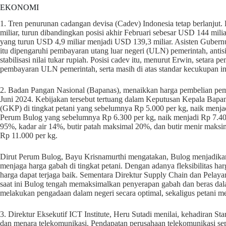
EKONOMI
1. Tren penurunan cadangan devisa (Cadev) Indonesia tetap berlanjut
miliar, turun dibandingkan posisi akhir Februari sebesar USD 144 mil
yang turun USD 4,9 miliar menjadi USD 139,3 miliar. Asisten Gubern
itu dipengaruhi pembayaran utang luar negeri (ULN) pemerintah, antisi
stabilisasi nilai tukar rupiah. Posisi cadev itu, menurut Erwin, setara
pembayaran ULN pemerintah, serta masih di atas standar kecukupan int
2. Badan Pangan Nasional (Bapanas), menaikkan harga pembelian peme
Juni 2024. Kebijakan tersebut tertuang dalam Keputusan Kepala Bap
(GKP) di tingkat petani yang sebelumnya Rp 5.000 per kg, naik menja
Perum Bulog yang sebelumnya Rp 6.300 per kg, naik menjadi Rp 7.40
95%, kadar air 14%, butir patah maksimal 20%, dan butir menir maks
Rp 11.000 per kg.
Dirut Perum Bulog, Bayu Krisnamurthi mengatakan, Bulog menjadikan
menjaga harga gabah di tingkat petani. Dengan adanya fleksibilitas harg
harga dapat terjaga baik. Sementara Direktur Supply Chain dan Pel
saat ini Bulog tengah memaksimalkan penyerapan gabah dan beras dal
melakukan pengadaan dalam negeri secara optimal, sekaligus petani m
3. Direktur Eksekutif ICT Institute, Heru Sutadi menilai, kehadiran St
dan menara telekomunikasi. Pendapatan perusahaan telekomunikasi sep