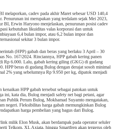
. BI melaporkan, cadev pada akhir Maret sebesar USD 140,4
iar. Penurunan ini merupakan yang terdalam sejak Mei 2023,
ur BI, Erwin Haryono menjelaskan, penurunan posisi cadev
pasi kebutuhan likuiditas valas korporasi dan untuk
 pembiayaan 6,4 bulan impor, atau 6,2 bulan impor dan
ernasional sekitar 3 bulan impor.
rintah (HPP) gabah dan beras yang berlaku 3 April – 30
anas No. 167/2024. Rinciannya, HPP gabah kering panen
di Rp 6.000. Lalu, gabah kering giling (GKG) di gudang
0. HPP beras di gudang Bulog dengan derajat sosoh minimal
imal 2% yang sebelumnya Rp 9.950 per kg, dipatok menjadi
 kenaikan HPP gabah tersebut sebagai patokan untuk
a ini, kata dia, Bulog menjadi safety net bagi petani, agar
ayanan Publik Perum Bulog, Mokhamad Suyamto mengatakan,
am negeri. Fleksibilitas harga gabah memungkinkan Bulog
endapatkan harga pembelian yang bagus dari Bulog.
arlink milik Elon Musk, akan berdampak pada operator seluler
erti Telkom, XL Axiata, hingga Smartfren akan tergerus oleh