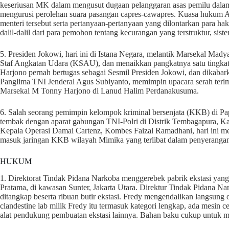
keseriusan MK dalam mengusut dugaan pelanggaran asas pemilu dalam k
mengurusi perolehan suara pasangan capres-cawapres. Kuasa hukum
menteri tersebut serta pertanyaan-pertanyaan yang dilontarkan para
dalil-dalil dari para pemohon tentang kecurangan yang terstruktur, sist
5. Presiden Jokowi, hari ini di Istana Negara, melantik Marsekal M
Staf Angkatan Udara (KSAU), dan menaikkan pangkatnya satu tingkat l
Harjono pernah bertugas sebagai Sesmil Presiden Jokowi, dan dikabarkan
Panglima TNI Jenderal Agus Subiyanto, memimpin upacara serah teri
Marsekal M Tonny Harjono di Lanud Halim Perdanakusuma.
6. Salah seorang pemimpin kelompok kriminal bersenjata (KKB) di P
tembak dengan aparat gabungan TNI-Polri di Distrik Tembagapura, K
Kepala Operasi Damai Cartenz, Kombes Faizal Ramadhani, hari ini m
masuk jaringan KKB wilayah Mimika yang terlibat dalam penyerangan
HUKUM
1. Direktorat Tindak Pidana Narkoba menggerebek pabrik ekstasi yang 
Pratama, di kawasan Sunter, Jakarta Utara. Direktur Tindak Pidana Na
ditangkap beserta ribuan butir ekstasi. Fredy mengendalikan langsung 
clandestine lab milik Fredy itu termasuk kategori lengkap, ada mesin c
alat pendukung pembuatan ekstasi lainnya. Bahan baku cukup untuk men