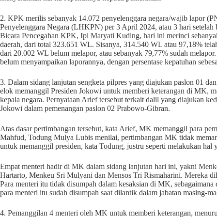
2. KPK merilis sebanyak 14.072 penyelenggara negara/wajib lapor 
Penyelenggara Negara (LHKPN) per 3 April 2024, atau 3 hari setelah 
Bicara Pencegahan KPK, Ipi Maryati Kuding, hari ini merinci sebanyak 
daerah, dari total 323.651 WL. Sisanya, 314.540 WL atau 97,18% telah
dari 20.002 WL belum melapor, atau sebanyak 79,77% sudah melapor. D
belum menyampaikan laporannya, dengan persentase kepatuhan sebes
3. Dalam sidang lanjutan sengketa pilpres yang diajukan paslon 01 dan
elok memanggil Presiden Jokowi untuk memberi keterangan di MK, men
kepala negara. Pernyataan Arief tersebut terkait dalil yang diajukan
Jokowi dalam pemenangan paslon 02 Prabowo-Gibran.
Atas dasar pertimbangan tersebut, kata Arief, MK memanggil para pem
Mahfud, Todung Mulya Lubis menilai, pertimbangan MK tidak memangg
untuk memanggil presiden, kata Todung, justru seperti melakukan hal y
Empat menteri hadir di MK dalam sidang lanjutan hari ini, yakni M
Hartarto, Menkeu Sri Mulyani dan Mensos Tri Rismaharini. Mereka d
Para menteri itu tidak disumpah dalam kesaksian di MK, sebagaimana di
para menteri itu sudah disumpah saat dilantik dalam jabatan masing-m
4. Pemanggilan 4 menteri oleh MK untuk memberi keterangan, menuru