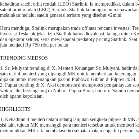
kehadiran satelit orbit rendah (LEO) Starlink. Ia memprediksi, dalam 3
satelit orbit rendah (LEO) Starlink. Starlink kemungkinan menawarkan
melainkan melalui satelit generasi terbaru yang disebut v2mini.
Heru menduga, Starlink merupakan trade off atas rencana investasi Tesl
investasi Tesla tak jelas, izin Starlink harus dievaluasi. Ia juga mi
dan operator seluler, serta mewaspadai predatory pricing Starlink. Saat 
juta menjadi Rp 750 ribu per bulan.
TRENDING MEDSOS
1. Sri Mulyani trending di X. Menteri Keuangan Sri Mulyani, hadir dal
satu dari 4 menteri yang dipanggil MK untuk memberikan keterangan te
dipakai untuk memenangkan paslon Prabowo-Gibran di Pilpres 2024.
2. Papua trending di X. Aksi demonstrasi memprotes penganiayaan seo
waktu lalu, berlangsung di Nabire, Papua Barat, hari ini. Namun demo
oleh aparat kepolisian.
HIGHLIGHTS
1. Kehadiran 4 menteri dalam sidang lanjutan sengketa pilpres di MK, y
sisi lain, tujuan MK memanggil para menteri tersebut untuk memberi ket
menunjukkan MK tak membatasi diri semata-mata mengadili perkara se