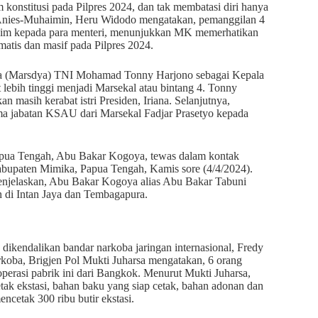
onstitusi pada Pilpres 2024, dan tak membatasi diri hanya
 Anies-Muhaimin, Heru Widodo mengatakan, pemanggilan 4
 hakim kepada para menteri, menunjukkan MK memerhatikan
ematis dan masif pada Pilpres 2024.
adya (Marsdya) TNI Mohamad Tonny Harjono sebagai Kepala
ebih tinggi menjadi Marsekal atau bintang 4. Tonny
 masih kerabat istri Presiden, Iriana. Selanjutnya,
ma jabatan KSAU dari Marsekal Fadjar Prasetyo kepada
apua Tengah, Abu Bakar Kogoya, tewas dalam kontak
abupaten Mimika, Papua Tengah, Kamis sore (4/4/2024).
enjelaskan, Abu Bakar Kogoya alias Abu Bakar Tabuni
 di Intan Jaya dan Tembagapura.
dikendalikan bandar narkoba jaringan internasional, Fredy
rkoba, Brigjen Pol Mukti Juharsa mengatakan, 6 orang
operasi pabrik ini dari Bangkok. Menurut Mukti Juharsa,
etak ekstasi, bahan baku yang siap cetak, bahan adonan dan
cetak 300 ribu butir ekstasi.