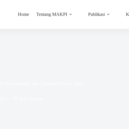
Home
Tentang MAKPI
Publikasi
K
 Jakut digrebeg, dan Cadangan Devisa Turun
2024
Brief Update