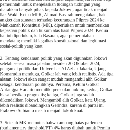
pemerintah untuk menjelaskan tudingan-tudingan yang
diarahkan banyak pihak kepada Jokowi, agar tidak menjadi
liar. Wakil Ketua MPR, Ahmad Basarah mengatakan, hak
angket dan gugatan terhadap kecurangan Pilpres 2024 ke
Mahkamah Konstitusi (MK), diperlukan untuk memberikan
kepastian politik dan hukum atas hasil Pilpres 2024. Kedua
hal ini diperlukan, kata Basarah, agar pemerintahan
mendatang memiliki legalitas konstitusional dan legitimasi
sosial-politik yang kuat.
2. Tentang kendaraan politik yang akan digunakan Jokowi
setelah selesai masa jabatan presiden 20 Oktober 2024,
pengamat politik dari Universitas Al Azhar Jakarta, Ujang
Komarudin menduga, Golkar lah yang lebih realistis. Ada tiga
alasan, Jokowi akan sangat mudah mengambil alih Golkar
sebagai kendaraan politiknya. Pertama, Ketum Golkar
Airlangga Hartarto memiliki persoalan hukum; kedua, Golkar
biasa bersikap pragmatis; ketiga, Golkar juga sudah
dikendalikan Jokowi. Mengambil alih Golkar, kata Ujang,
lebih realistis dibandingkan Gerindra, karena di partai ini
Prabowo Subianto masih menjadi tokoh kuat.
3. Setelah MK memutus bahwa ambang batas parlemen
(parliamentary threshold/PT) 4% harus diubah untuk Pemilu