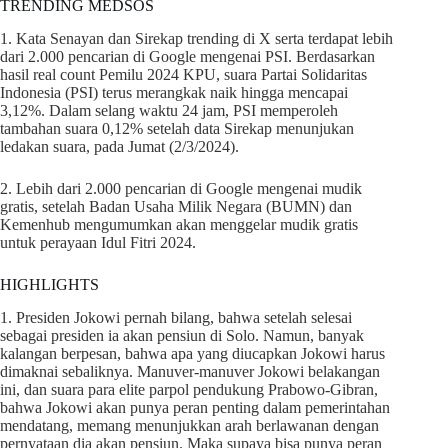
TRENDING MEDSOS
1. Kata Senayan dan Sirekap trending di X serta terdapat lebih
dari 2.000 pencarian di Google mengenai PSI. Berdasarkan
hasil real count Pemilu 2024 KPU, suara Partai Solidaritas
Indonesia (PSI) terus merangkak naik hingga mencapai
3,12%. Dalam selang waktu 24 jam, PSI memperoleh
tambahan suara 0,12% setelah data Sirekap menunjukan
ledakan suara, pada Jumat (2/3/2024).
2. Lebih dari 2.000 pencarian di Google mengenai mudik
gratis, setelah Badan Usaha Milik Negara (BUMN) dan
Kemenhub mengumumkan akan menggelar mudik gratis
untuk perayaan Idul Fitri 2024.
HIGHLIGHTS
1. Presiden Jokowi pernah bilang, bahwa setelah selesai
sebagai presiden ia akan pensiun di Solo. Namun, banyak
kalangan berpesan, bahwa apa yang diucapkan Jokowi harus
dimaknai sebaliknya. Manuver-manuver Jokowi belakangan
ini, dan suara para elite parpol pendukung Prabowo-Gibran,
bahwa Jokowi akan punya peran penting dalam pemerintahan
mendatang, memang menunjukkan arah berlawanan dengan
pernyataan dia akan pensiun. Maka supaya bisa punya peran