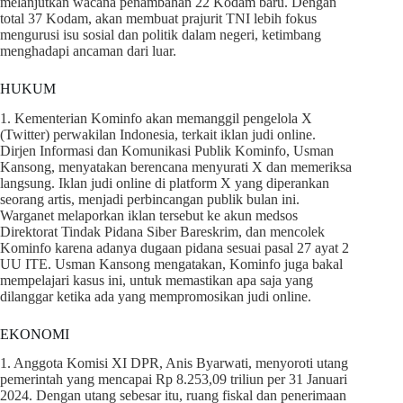
melanjutkan wacana penambahan 22 Kodam baru. Dengan
total 37 Kodam, akan membuat prajurit TNI lebih fokus
mengurusi isu sosial dan politik dalam negeri, ketimbang
menghadapi ancaman dari luar.
HUKUM
1. Kementerian Kominfo akan memanggil pengelola X
(Twitter) perwakilan Indonesia, terkait iklan judi online.
Dirjen Informasi dan Komunikasi Publik Kominfo, Usman
Kansong, menyatakan berencana menyurati X dan memeriksa
langsung. Iklan judi online di platform X yang diperankan
seorang artis, menjadi perbincangan publik bulan ini.
Warganet melaporkan iklan tersebut ke akun medsos
Direktorat Tindak Pidana Siber Bareskrim, dan mencolek
Kominfo karena adanya dugaan pidana sesuai pasal 27 ayat 2
UU ITE. Usman Kansong mengatakan, Kominfo juga bakal
mempelajari kasus ini, untuk memastikan apa saja yang
dilanggar ketika ada yang mempromosikan judi online.
EKONOMI
1. Anggota Komisi XI DPR, Anis Byarwati, menyoroti utang
pemerintah yang mencapai Rp 8.253,09 triliun per 31 Januari
2024. Dengan utang sebesar itu, ruang fiskal dan penerimaan