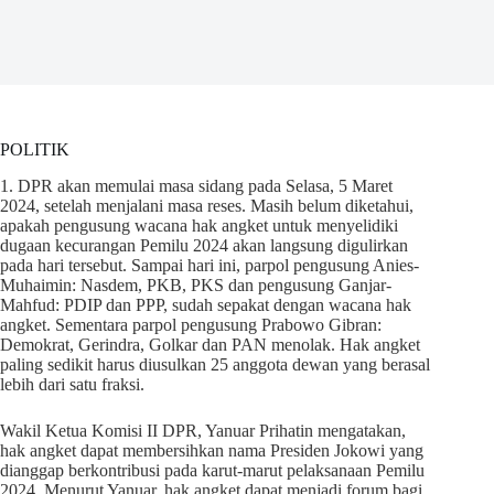
POLITIK
1. DPR akan memulai masa sidang pada Selasa, 5 Maret
2024, setelah menjalani masa reses. Masih belum diketahui,
apakah pengusung wacana hak angket untuk menyelidiki
dugaan kecurangan Pemilu 2024 akan langsung digulirkan
pada hari tersebut. Sampai hari ini, parpol pengusung Anies-
Muhaimin: Nasdem, PKB, PKS dan pengusung Ganjar-
Mahfud: PDIP dan PPP, sudah sepakat dengan wacana hak
angket. Sementara parpol pengusung Prabowo Gibran:
Demokrat, Gerindra, Golkar dan PAN menolak. Hak angket
paling sedikit harus diusulkan 25 anggota dewan yang berasal
lebih dari satu fraksi.
Wakil Ketua Komisi II DPR, Yanuar Prihatin mengatakan,
hak angket dapat membersihkan nama Presiden Jokowi yang
dianggap berkontribusi pada karut-marut pelaksanaan Pemilu
2024. Menurut Yanuar, hak angket dapat menjadi forum bagi