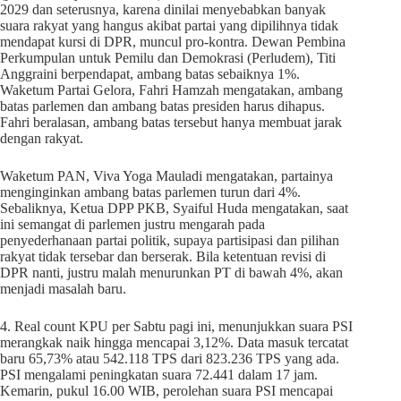
2029 dan seterusnya, karena dinilai menyebabkan banyak
suara rakyat yang hangus akibat partai yang dipilihnya tidak
mendapat kursi di DPR, muncul pro-kontra. Dewan Pembina
Perkumpulan untuk Pemilu dan Demokrasi (Perludem), Titi
Anggraini berpendapat, ambang batas sebaiknya 1%.
Waketum Partai Gelora, Fahri Hamzah mengatakan, ambang
batas parlemen dan ambang batas presiden harus dihapus.
Fahri beralasan, ambang batas tersebut hanya membuat jarak
dengan rakyat.
Waketum PAN, Viva Yoga Mauladi mengatakan, partainya
menginginkan ambang batas parlemen turun dari 4%.
Sebaliknya, Ketua DPP PKB, Syaiful Huda mengatakan, saat
ini semangat di parlemen justru mengarah pada
penyederhanaan partai politik, supaya partisipasi dan pilihan
rakyat tidak tersebar dan berserak. Bila ketentuan revisi di
DPR nanti, justru malah menurunkan PT di bawah 4%, akan
menjadi masalah baru.
4. Real count KPU per Sabtu pagi ini, menunjukkan suara PSI
merangkak naik hingga mencapai 3,12%. Data masuk tercatat
baru 65,73% atau 542.118 TPS dari 823.236 TPS yang ada.
PSI mengalami peningkatan suara 72.441 dalam 17 jam.
Kemarin, pukul 16.00 WIB, perolehan suara PSI mencapai