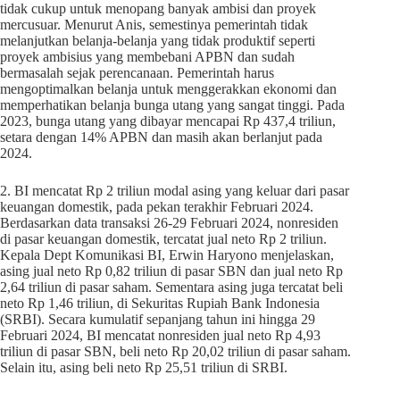
tidak cukup untuk menopang banyak ambisi dan proyek
mercusuar. Menurut Anis, semestinya pemerintah tidak
melanjutkan belanja-belanja yang tidak produktif seperti
proyek ambisius yang membebani APBN dan sudah
bermasalah sejak perencanaan. Pemerintah harus
mengoptimalkan belanja untuk menggerakkan ekonomi dan
memperhatikan belanja bunga utang yang sangat tinggi. Pada
2023, bunga utang yang dibayar mencapai Rp 437,4 triliun,
setara dengan 14% APBN dan masih akan berlanjut pada
2024.
2. BI mencatat Rp 2 triliun modal asing yang keluar dari pasar
keuangan domestik, pada pekan terakhir Februari 2024.
Berdasarkan data transaksi 26-29 Februari 2024, nonresiden
di pasar keuangan domestik, tercatat jual neto Rp 2 triliun.
Kepala Dept Komunikasi BI, Erwin Haryono menjelaskan,
asing jual neto Rp 0,82 triliun di pasar SBN dan jual neto Rp
2,64 triliun di pasar saham. Sementara asing juga tercatat beli
neto Rp 1,46 triliun, di Sekuritas Rupiah Bank Indonesia
(SRBI). Secara kumulatif sepanjang tahun ini hingga 29
Februari 2024, BI mencatat nonresiden jual neto Rp 4,93
triliun di pasar SBN, beli neto Rp 20,02 triliun di pasar saham.
Selain itu, asing beli neto Rp 25,51 triliun di SRBI.