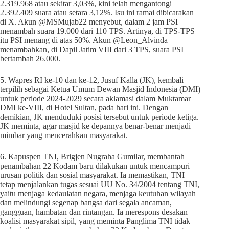
2.319.968 atau sekitar 3,03%, kini telah mengantongi
2.392.409 suara atau setara 3,12%. Isu ini ramai dibicarakan
di X. Akun @MSMujab22 menyebut, dalam 2 jam PSI
menambah suara 19.000 dari 110 TPS. Artinya, di TPS-TPS
itu PSI menang di atas 50%. Akun @Leon_Alvinda
menambahkan, di Dapil Jatim VIII dari 3 TPS, suara PSI
bertambah 26.000.
5. Wapres RI ke-10 dan ke-12, Jusuf Kalla (JK), kembali
terpilih sebagai Ketua Umum Dewan Masjid Indonesia (DMI)
untuk periode 2024-2029 secara aklamasi dalam Muktamar
DMI ke-VIII, di Hotel Sultan, pada hari ini. Dengan
demikian, JK menduduki posisi tersebut untuk periode ketiga.
JK meminta, agar masjid ke depannya benar-benar menjadi
mimbar yang mencerahkan masyarakat.
6. Kapuspen TNI, Brigjen Nugraha Gumilar, membantah
penambahan 22 Kodam baru dilakukan untuk mencampuri
urusan politik dan sosial masyarakat. Ia memastikan, TNI
tetap menjalankan tugas sesuai UU No. 34/2004 tentang TNI,
yaitu menjaga kedaulatan negara, menjaga keutuhan wilayah
dan melindungi segenap bangsa dari segala ancaman,
gangguan, hambatan dan rintangan. Ia merespons desakan
koalisi masyarakat sipil, yang meminta Panglima TNI tidak