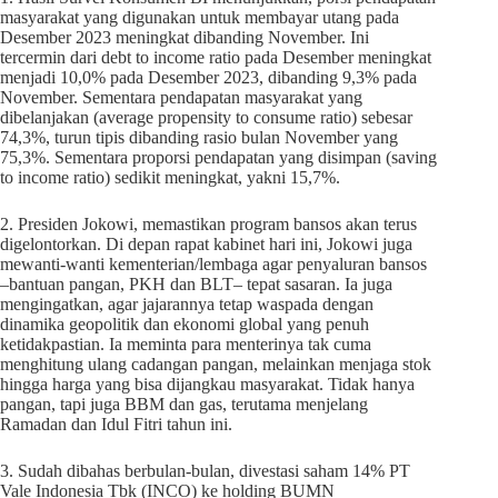
masyarakat yang digunakan untuk membayar utang pada
Desember 2023 meningkat dibanding November. Ini
tercermin dari debt to income ratio pada Desember meningkat
menjadi 10,0% pada Desember 2023, dibanding 9,3% pada
November. Sementara pendapatan masyarakat yang
dibelanjakan (average propensity to consume ratio) sebesar
74,3%, turun tipis dibanding rasio bulan November yang
75,3%. Sementara proporsi pendapatan yang disimpan (saving
to income ratio) sedikit meningkat, yakni 15,7%.
2. Presiden Jokowi, memastikan program bansos akan terus
digelontorkan. Di depan rapat kabinet hari ini, Jokowi juga
mewanti-wanti kementerian/lembaga agar penyaluran bansos
–bantuan pangan, PKH dan BLT– tepat sasaran. Ia juga
mengingatkan, agar jajarannya tetap waspada dengan
dinamika geopolitik dan ekonomi global yang penuh
ketidakpastian. Ia meminta para menterinya tak cuma
menghitung ulang cadangan pangan, melainkan menjaga stok
hingga harga yang bisa dijangkau masyarakat. Tidak hanya
pangan, tapi juga BBM dan gas, terutama menjelang
Ramadan dan Idul Fitri tahun ini.
3. Sudah dibahas berbulan-bulan, divestasi saham 14% PT
Vale Indonesia Tbk (INCO) ke holding BUMN