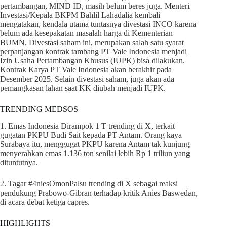
pertambangan, MIND ID, masih belum beres juga. Menteri
Investasi/Kepala BKPM Bahlil Lahadalia kembali
mengatakan, kendala utama tuntasnya divestasi INCO karena
belum ada kesepakatan masalah harga di Kementerian
BUMN. Divestasi saham ini, merupakan salah satu syarat
perpanjangan kontrak tambang PT Vale Indonesia menjadi
Izin Usaha Pertambangan Khusus (IUPK) bisa dilakukan.
Kontrak Karya PT Vale Indonesia akan berakhir pada
Desember 2025. Selain divestasi saham, juga akan ada
pemangkasan lahan saat KK diubah menjadi IUPK.
TRENDING MEDSOS
1. Emas Indonesia Dirampok 1 T trending di X, terkait
gugatan PKPU Budi Sait kepada PT Antam. Orang kaya
Surabaya itu, menggugat PKPU karena Antam tak kunjung
menyerahkan emas 1.136 ton senilai lebih Rp 1 triliun yang
dituntutnya.
2. Tagar #4niesOmonPalsu trending di X sebagai reaksi
pendukung Prabowo-Gibran terhadap kritik Anies Baswedan,
di acara debat ketiga capres.
HIGHLIGHTS