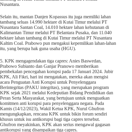
Nusantara.
Selain itu, mantan Danjen Kopassus itu juga memiliki lahan
tambang seluas 14.990 hektare di Kutai Timur melalui PT
Nusantara Santan Coal, 14.010 hektare lahan kehutanan di
Kalimantan Timur melalui PT Belantara Pusaka, dan 11.040
hektare lahan tambang di Kutai Timur melalui PT Nusantara
Kaltim Coal. Prabowo pun mengakui kepemilikan lahan-lahan
itu, yang berupa hak guna usaha (HGU).
5. KPK mengagendakan tiga capres: Anies Baswedan,
Prabowo Subianto dan Ganjar Pranowo memberikan
pembekalan pencegahan korupsi pada 17 Januari 2024. Jubir
KPK, Ali Fikri, hari ini mengatakan, mereka akan mengisi
acara Penguatan Anti Korupsi untuk Penyelenggara
Berintegritas (PAKU integritas), yang merupakan program
KPK sejak 2021 melalui Kedeputian Bidang Pendidikan dan
Peran Serta Masyarakat, yang bertujuan untuk menguatkan
komitmen anti korupsi para penyelenggara negara. Pada
Kamis (14/12/2023), Wakil Ketua KPK, Nurul Ghufron
mengungkapkan, rencana KPK untuk bikin forum sendiri
khusus untuk isu antikorupsi bagi tiga capres tersebut.
Ghufron meyakinkan, KPK akan serius mengawal gagasan
antikorupsi yang disampaikan tiga capres.