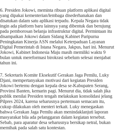
6. Presiden Jokowi, meminta ribuan platform aplikasi digital
yang dipakai kementerian/lembaga disederhanakan dan
disatukan dalam satu aplikasi terpadu. Kepala Negara tidak
ingin ada platform baru lainnya yang dibentuk dan berujung
pada pemborosan belanja infrastruktur digital. Permintaan itu
disampaikan Jokowi dalam Sidang Kabinet Paripurna
Peningkatan Kinerja ASN melalui Keterpaduan Layanan
Digital Pemerintah di Istana Negara, Jakpus, hari ini. Menurut
Jokowi, Kabinet Indonesia Maju masih memiliki waktu 9
bulan untuk mereformasi birokrasi sebelum selesai menjabat
tahun ini.
7. Sekretaris Komite Eksekutif Gerakan Jaga Pemilu, Luky
Djani, mempertanyakan motivasi dari kegiatan Presiden
Jokowi bertemu dengan kepala desa se-Kabupaten Serang,
Provinsi Banten, kemarin pagi. Menurut dia, tidak salah jika
publik menilai Presiden tengah melakukan konsolidasi jelang
Pilpres 2024, karena seharusnya pertemuan semacam itu,
cukup dilakukan oleh menteri terkait. Luky menegaskan
bahwa Gerakan Jaga Pemilu akan menindaklanjuti laporan
masyarakat bila ada pelanggaran dalam kegiatan tersebut.
Sebab, para aparatur desa seharusnya bersikap netral, bukan
memihak pada salah satu kontestan.