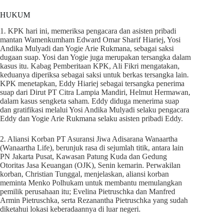
HUKUM
1. KPK hari ini, memeriksa pengacara dan asisten pribadi
mantan Wamenkumham Edward Omar Sharif Hiariej, Yosi
Andika Mulyadi dan Yogie Arie Rukmana, sebagai saksi
dugaan suap. Yosi dan Yogie juga merupakan tersangka dalam
kasus itu. Kabag Pemberitaan KPK, Ali Fikri mengatakan,
keduanya diperiksa sebagai saksi untuk berkas tersangka lain.
KPK menetapkan, Eddy Hiariej sebagai tersangka penerima
suap dari Dirut PT Citra Lampia Mandiri, Helmut Hermawan,
dalam kasus sengketa saham. Eddy diduga menerima suap
dan gratifikasi melalui Yosi Andika Mulyadi selaku pengacara
Eddy dan Yogie Arie Rukmana selaku asisten pribadi Eddy.
2. Aliansi Korban PT Asuransi Jiwa Adisarana Wanaartha
(Wanaartha Life), berunjuk rasa di sejumlah titik, antara lain
PN Jakarta Pusat, Kawasan Patung Kuda dan Gedung
Otoritas Jasa Keuangan (OJK), Senin kemarin. Perwakilan
korban, Christian Tunggal, menjelaskan, aliansi korban
meminta Menko Polhukam untuk membantu memulangkan
pemilik perusahaan itu; Evelina Pietruschka dan Manfred
Armin Pietruschka, serta Rezanantha Pietruschka yang sudah
diketahui lokasi keberadaannya di luar negeri.