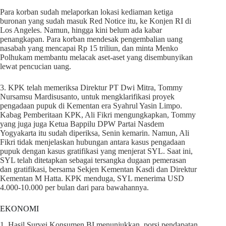
Para korban sudah melaporkan lokasi kediaman ketiga
buronan yang sudah masuk Red Notice itu, ke Konjen RI di
Los Angeles. Namun, hingga kini belum ada kabar
penangkapan. Para korban mendesak pengembalian uang
nasabah yang mencapai Rp 15 triliun, dan minta Menko
Polhukam membantu melacak aset-aset yang disembunyikan
lewat pencucian uang.
3. KPK telah memeriksa Direktur PT Dwi Mitra, Tommy
Nursamsu Mardisusanto, untuk mengklarifikasi proyek
pengadaan pupuk di Kementan era Syahrul Yasin Limpo.
Kabag Pemberitaan KPK, Ali Fikri mengungkapkan, Tommy
yang juga juga Ketua Bappilu DPW Partai Nasdem
Yogyakarta itu sudah diperiksa, Senin kemarin. Namun, Ali
Fikri tidak menjelaskan hubungan antara kasus pengadaan
pupuk dengan kasus gratifikasi yang menjerat SYL. Saat ini,
SYL telah ditetapkan sebagai tersangka dugaan pemerasan
dan gratifikasi, bersama Sekjen Kementan Kasdi dan Direktur
Kementan M Hatta. KPK menduga, SYL menerima USD
4.000-10.000 per bulan dari para bawahannya.
EKONOMI
1. Hasil Survei Konsumen BI menunjukkan, porsi pendapatan