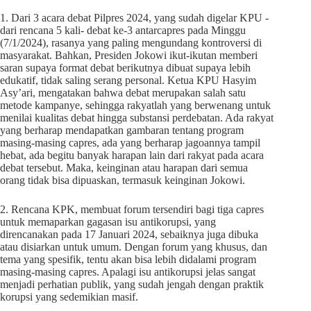
1. Dari 3 acara debat Pilpres 2024, yang sudah digelar KPU -
dari rencana 5 kali- debat ke-3 antarcapres pada Minggu
(7/1/2024), rasanya yang paling mengundang kontroversi di
masyarakat. Bahkan, Presiden Jokowi ikut-ikutan memberi
saran supaya format debat berikutnya dibuat supaya lebih
edukatif, tidak saling serang personal. Ketua KPU Hasyim
Asy’ari, mengatakan bahwa debat merupakan salah satu
metode kampanye, sehingga rakyatlah yang berwenang untuk
menilai kualitas debat hingga substansi perdebatan. Ada rakyat
yang berharap mendapatkan gambaran tentang program
masing-masing capres, ada yang berharap jagoannya tampil
hebat, ada begitu banyak harapan lain dari rakyat pada acara
debat tersebut. Maka, keinginan atau harapan dari semua
orang tidak bisa dipuaskan, termasuk keinginan Jokowi.
2. Rencana KPK, membuat forum tersendiri bagi tiga capres
untuk memaparkan gagasan isu antikorupsi, yang
direncanakan pada 17 Januari 2024, sebaiknya juga dibuka
atau disiarkan untuk umum. Dengan forum yang khusus, dan
tema yang spesifik, tentu akan bisa lebih didalami program
masing-masing capres. Apalagi isu antikorupsi jelas sangat
menjadi perhatian publik, yang sudah jengah dengan praktik
korupsi yang sedemikian masif.