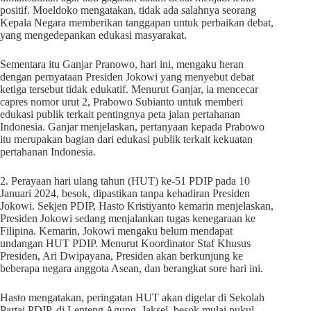
positif. Moeldoko mengatakan, tidak ada salahnya seorang
Kepala Negara memberikan tanggapan untuk perbaikan debat,
yang mengedepankan edukasi masyarakat.
Sementara itu Ganjar Pranowo, hari ini, mengaku heran
dengan pernyataan Presiden Jokowi yang menyebut debat
ketiga tersebut tidak edukatif. Menurut Ganjar, ia mencecar
capres nomor urut 2, Prabowo Subianto untuk memberi
edukasi publik terkait pentingnya peta jalan pertahanan
Indonesia. Ganjar menjelaskan, pertanyaan kepada Prabowo
itu merupakan bagian dari edukasi publik terkait kekuatan
pertahanan Indonesia.
2. Perayaan hari ulang tahun (HUT) ke-51 PDIP pada 10
Januari 2024, besok, dipastikan tanpa kehadiran Presiden
Jokowi. Sekjen PDIP, Hasto Kristiyanto kemarin menjelaskan,
Presiden Jokowi sedang menjalankan tugas kenegaraan ke
Filipina. Kemarin, Jokowi mengaku belum mendapat
undangan HUT PDIP. Menurut Koordinator Staf Khusus
Presiden, Ari Dwipayana, Presiden akan berkunjung ke
beberapa negara anggota Asean, dan berangkat sore hari ini.
Hasto mengatakan, peringatan HUT akan digelar di Sekolah
Partai PDIP, di Lenteng Agung, Jaksel, besok mulai pukul