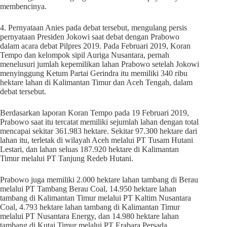
membencinya.
4. Pernyataan Anies pada debat tersebut, mengulang persis
pernyataan Presiden Jokowi saat debat dengan Prabowo
dalam acara debat Pilpres 2019. Pada Februari 2019, Koran
Tempo dan kelompok sipil Auriga Nusantara, pernah
menelusuri jumlah kepemilikan lahan Prabowo setelah Jokowi
menyinggung Ketum Partai Gerindra itu memiliki 340 ribu
hektare lahan di Kalimantan Timur dan Aceh Tengah, dalam
debat tersebut.
Berdasarkan laporan Koran Tempo pada 19 Februari 2019,
Prabowo saat itu tercatat memiliki sejumlah lahan dengan total
mencapai sekitar 361.983 hektare. Sekitar 97.300 hektare dari
lahan itu, terletak di wilayah Aceh melalui PT Tusam Hutani
Lestari, dan lahan seluas 187.920 hektare di Kalimantan
Timur melalui PT Tanjung Redeb Hutani.
Prabowo juga memiliki 2.000 hektare lahan tambang di Berau
melalui PT Tambang Berau Coal, 14.950 hektare lahan
tambang di Kalimantan Timur melalui PT Kaltim Nusantara
Coal, 4.793 hektare lahan tambang di Kalimantan Timur
melalui PT Nusantara Energy, dan 14.980 hektare lahan
tambang di Kutai Timur melalui PT Erabara Persada