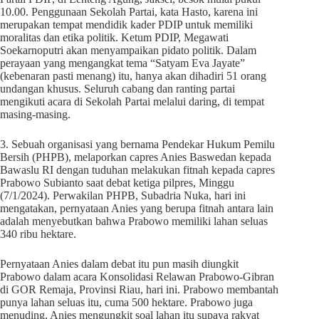
10.00. Penggunaan Sekolah Partai, kata Hasto, karena ini
merupakan tempat mendidik kader PDIP untuk memiliki
moralitas dan etika politik. Ketum PDIP, Megawati
Soekarnoputri akan menyampaikan pidato politik. Dalam
perayaan yang mengangkat tema “Satyam Eva Jayate”
(kebenaran pasti menang) itu, hanya akan dihadiri 51 orang
undangan khusus. Seluruh cabang dan ranting partai
mengikuti acara di Sekolah Partai melalui daring, di tempat
masing-masing.
3. Sebuah organisasi yang bernama Pendekar Hukum Pemilu
Bersih (PHPB), melaporkan capres Anies Baswedan kepada
Bawaslu RI dengan tuduhan melakukan fitnah kepada capres
Prabowo Subianto saat debat ketiga pilpres, Minggu
(7/1/2024). Perwakilan PHPB, Subadria Nuka, hari ini
mengatakan, pernyataan Anies yang berupa fitnah antara lain
adalah menyebutkan bahwa Prabowo memiliki lahan seluas
340 ribu hektare.
Pernyataan Anies dalam debat itu pun masih diungkit
Prabowo dalam acara Konsolidasi Relawan Prabowo-Gibran
di GOR Remaja, Provinsi Riau, hari ini. Prabowo membantah
punya lahan seluas itu, cuma 500 hektare. Prabowo juga
menuding, Anies mengungkit soal lahan itu supaya rakyat