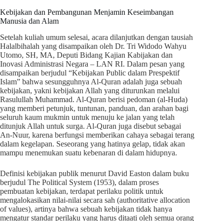
Kebijakan dan Pembangunan Menjamin Keseimbangan
Manusia dan Alam
Setelah kuliah umum selesai, acara dilanjutkan dengan tausiah
Halalbihalah yang disampaikan oleh Dr. Tri Widodo Wahyu
Utomo, SH, MA, Deputi Bidang Kajian Kabijakan dan
Inovasi Administrasi Negara – LAN RI. Dalam pesan yang
disampaikan berjudul “Kebijakan Public dalam Prespektif
Islam” bahwa sesungguhnya Al-Quran adalah juga sebuah
kebijakan, yakni kebijakan Allah yang diturunkan melalui
Rasulullah Muhammad. Al-Quran berisi pedoman (al-Huda)
yang memberi petunjuk, tuntunan, panduan, dan arahan bagi
seluruh kaum mukmin untuk menuju ke jalan yang telah
ditunjuk Allah untuk surga. Al-Quran juga disebut sebagai
An-Nuur, karena berfungsi memberikan cahaya sebagai terang
dalam kegelapan. Seseorang yang hatinya gelap, tidak akan
mampu menemukan suatu kebenaran di dalam hidupnya.
Definisi kebijakan publik menurut David Easton dalam buku
berjudul The Political System (1953), dalam proses
pembuatan kebijakan, terdapat perilaku politik untuk
mengalokasikan nilai-nilai secara sah (authoritative allocation
of values), artinya bahwa sebuah kebijakan tidak hanya
mengatur standar perilaku yang harus ditaati oleh semua orang