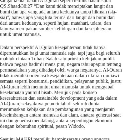
sangat kental dalam Al-Quran seperti tertulis dalam surat
QS.Shaad/38:27 “Dan kami tidak menciptakan langit dan
bumi dan apa yang ada antara keduanya tanpa hikmah (sia-
sia)”, bahwa apa yang kita terima dari langit dan bumi dan
dari antara keduanya, seperti hujan, matahari, udara, dan
lainnya merupakan sumber kehidupan dan kesejahteraan
untuk umat manusia.
Dalam perspektif Al-Quran kesejahteraan tidak hanya
diperuntukkan bagi umat manusia saja, tapi juga bagi seluruh
mahluk ciptaan Tuhan. Salah satu prinsip kebijakan publik
bahwa negara hadir di mana pun, negara tahu apapun tentang
permasalahan yang dihadapi oleh warga negaranya. Al-Quran
tidak memiliki orientasi kesejahteraan dalam ukuran duniawi
semata seperti konsumsi, pendidikan, pelayanan publik, justru
Al-Quran lebih menuntut umat manusia untuk menggapai
keselamatan yaumul hisab. Merujuk pada konsep
kesesahteraan dan sustainable development yang ada dalam
Al-Quran, selayaknya pemerintah di seluruh dunia
merumuskan kebijakan dan pembangunan yang menjamin
keseimbangan antara manusia dan alam, anatara generasi saat
ini dan generasi mendatang, antara kepentingan ekonomi
dengan kebutuhan spiritual, pesan Widodo.
Saat ini MAKPI memiliki hampir seratus orang anggota