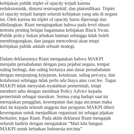
kebijakan publik triplet of opacity terjadi karena
reduksionistik, distorsi restrospektif, dan platonifikasi. Triplet
of opacity terjadi hampir seluruh kebijakan yang ada di negara
ini. Oleh karena itu triplet of opacity harus diperangi dan
dihilangkan. Riant mengingatkan bahwa pada level situasi
tertentu penting belajar bagaimana kebijakan Black Swan.
Publik policy bukan jebakan batman sehingga tidak boleh
membingungkan, dan jangan mencederai akan tetapi
kebijakan publik adalah sebuah strategi.
Dalam deklarasinya Riant mengatakan bahwa MAKPI
menjalin persahabatan dengan para pejabat negara, tempat
saling berbagi, dan saling bertanya atas dasar persahabatan
dengan menjunjung kejujuran, ketulusan, saling percaya, dan
kolaborasi sehingga tidak perlu ada biaya atau cost fee. Tugas
MAKPI tidak menyalah-nyalahkan pemerintah, tetapi
memberi tahu dengan membuat Policy Advice kepada
pemerintah sebagai masukan. Semua yang hadapi saat ini
merupakan panggilan, kesempatan dan juga ancaman maka
dari itu kepada seluruh anggota dan pengurus MAKPI diberi
kesempatan untuk menjadikan organisasi ini sebagai pijakan
berkarier, tegas Riant. Pada akhir deklarasi Riant mengajak
seluruh hadirin dengan mengatakan “Mari kita bangun
MAKPI untuk hebatkan Indonesia tercinta”