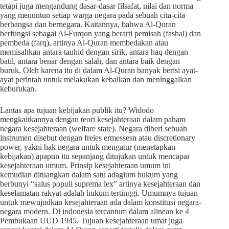
tetapi juga mengandung dasar-dasar filsafat, nilai dan norma
yang menuntun setiap warga negara pada sebuah cita-cita
berbangsa dan bernegara. Kaitannya, bahwa Al-Quran
berfungsi sebagai Al-Furqon yang berarti pemisah (fashal) dan
pembeda (farq), artinya Al-Quran membedakan atau
memisahkan antara tauhid dengan sirik, antara haq dengan
batil, antara benar dengan salah, dan antara baik dengan
buruk. Oleh karena itu di dalam Al-Quran banyak berisi ayat-
ayat perintah untuk melakukan kebaikan dan meninggalkan
keburukan.
Lantas apa tujuan kebijakan publik itu? Widodo
mengkaitkannya dengan teori kesejahteraan dalam paham
negara kesejahteraan (welfare state). Negara diberi sebuah
instrumen disebut dengan freies ermessesn atau discretionary
power, yakni hak negara untuk mengatur (menetapkan
kebijakan) apapun itu sepanjang ditujukan untuk mencapai
kesejahteraan umum. Prinsip kesejahteraan umum ini
kemudian dituangkan dalam satu adagium hukum yang
berbunyi “salus populi suprema lex” artinya kesejahteraan dan
keselamatan rakyat adalah hukum tertinggi. Umumnya tujuan
untuk mewujudkan kesejahteraan ada dalam konstitusi negara-
negara modern. Di indonesia tercantum dalam alinean ke 4
Pembukaan UUD 1945. Tujuan kesejahteraan umat juga