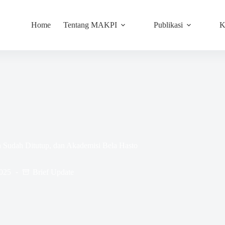
Home
Tentang MAKPI
Publikasi
K
 Sudah Ditutup, dan Akademisi Bela Hasto
2025
Brief Update