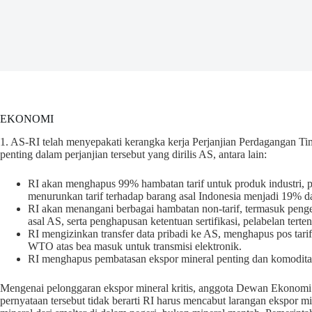
EKONOMI
1. AS-RI telah menyepakati kerangka kerja Perjanjian Perdagangan Ti
penting dalam perjanjian tersebut yang dirilis AS, antara lain:
RI akan menghapus 99% hambatan tarif untuk produk industri, 
menurunkan tarif terhadap barang asal Indonesia menjadi 19% d
RI akan menangani berbagai hambatan non-tarif, termasuk pen
asal AS, serta penghapusan ketentuan sertifikasi, pelabelan terte
RI mengizinkan transfer data pribadi ke AS, menghapus pos tar
WTO atas bea masuk untuk transmisi elektronik.
RI menghapus pembatasan ekspor mineral penting dan komoditas
Mengenai pelonggaran ekspor mineral kritis, anggota Dewan Ekonomi
pernyataan tersebut tidak berarti RI harus mencabut larangan ekspor min