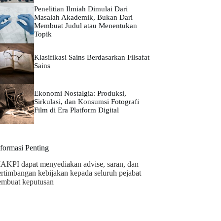
Penelitian Ilmiah Dimulai Dari
Masalah Akademik, Bukan Dari
Membuat Judul atau Menentukan
Topik
Klasifikasi Sains Berdasarkan Filsafat
Sains
Ekonomi Nostalgia: Produksi,
Sirkulasi, dan Konsumsi Fotografi
Film di Era Platform Digital
nformasi Penting
AKPI dapat menyediakan advise, saran, dan
ertimbangan kebijakan kepada seluruh pejabat
embuat keputusan