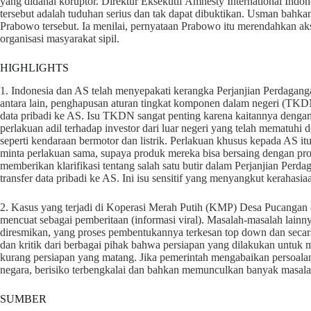
yang didanai koruptor. Direktur Eksekutif Amnesty International In
tersebut adalah tuduhan serius dan tak dapat dibuktikan. Usman bahk
Prabowo tersebut. Ia menilai, pernyataan Prabowo itu merendahkan ak
organisasi masyarakat sipil.
HIGHLIGHTS
1. Indonesia dan AS telah menyepakati kerangka Perjanjian Perdaganga
antara lain, penghapusan aturan tingkat komponen dalam negeri (TKDN)
data pribadi ke AS. Isu TKDN sangat penting karena kaitannya dengan 
perlakuan adil terhadap investor dari luar negeri yang telah mematuh
seperti kendaraan bermotor dan listrik. Perlakuan khusus kepada AS it
minta perlakuan sama, supaya produk mereka bisa bersaing dengan pro
memberikan klarifikasi tentang salah satu butir dalam Perjanjian Perd
transfer data pribadi ke AS. Ini isu sensitif yang menyangkut kerahasi
2. Kasus yang terjadi di Koperasi Merah Putih (KMP) Desa Pucangan d
mencuat sebagai pemberitaan (informasi viral). Masalah-masalah lainny
diresmikan, yang proses pembentukannya terkesan top down dan secar
dan kritik dari berbagai pihak bahwa persiapan yang dilakukan untuk 
kurang persiapan yang matang. Jika pemerintah mengabaikan persoal
negara, berisiko terbengkalai dan bahkan memunculkan banyak masala
SUMBER