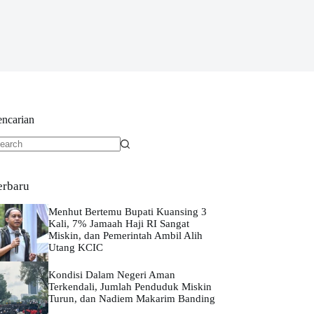
encarian
o
sults
erbaru
Menhut Bertemu Bupati Kuansing 3
Kali, 7% Jamaah Haji RI Sangat
Miskin, dan Pemerintah Ambil Alih
Utang KCIC
Kondisi Dalam Negeri Aman
Terkendali, Jumlah Penduduk Miskin
Turun, dan Nadiem Makarim Banding