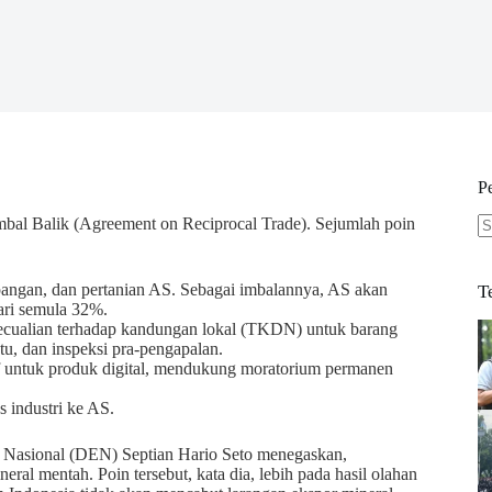
P
mbal Balik (Agreement on Reciprocal Trade). Sejumlah poin
N
re
pangan, dan pertanian AS. Sebagai imbalannya, AS akan
T
ari semula 32%.
gecualian terhadap kandungan lokal (TKDN) untuk barang
ntu, dan inspeksi pra-pengapalan.
if untuk produk digital, mendukung moratorium permanen
 industri ke AS.
 Nasional (DEN) Septian Hario Seto menegaskan,
eral mentah. Poin tersebut, kata dia, lebih pada hasil olahan