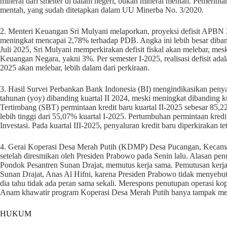
mineral dari smelter di dalam negeri, bukan mineral mentah. Pemerint
mentah, yang sudah ditetapkan dalam UU Minerba No. 3/2020.
2. Menteri Keuangan Sri Mulyani melaporkan, proyeksi defisit APBN
meningkat mencapai 2,78% terhadap PDB. Angka ini lebih besar diban
Juli 2025, Sri Mulyani memperkirakan defisit fiskal akan melebar, 
Keuangan Negara, yakni 3%. Per semester I-2025, realisasi defisit a
2025 akan melebar, lebih dalam dari perkiraan.
3. Hasil Survei Perbankan Bank Indonesia (BI) mengindikasikan penyal
tahunan (yoy) dibanding kuartal II 2024, meski meningkat dibanding kua
Tertimbang (SBT) permintaan kredit baru kuartal II-2025 sebesar 85,2
lebih tinggi dari 55,07% kuartal I-2025. Pertumbuhan permintaan kredi
Investasi. Pada kuartal III-2025, penyaluran kredit baru diperkirakan
4. Gerai Koperasi Desa Merah Putih (KDMP) Desa Pucangan, Kecamat
setelah diresmikan oleh Presiden Prabowo pada Senin lalu. Alasan penu
Pondok Pesantren Sunan Drajat, memutus kerja sama. Pemutusan kerja
Sunan Drajat, Anas Al Hifni, karena Presiden Prabowo tidak menyeb
dia tahu tidak ada peran sama sekali. Merespons penutupan operasi k
Anam khawatir program Koperasi Desa Merah Putih hanya tampak megah
HUKUM