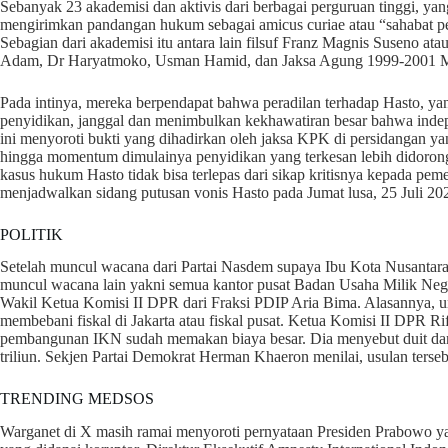
Sebanyak 23 akademisi dan aktivis dari berbagai perguruan tinggi, y
mengirimkan pandangan hukum sebagai amicus curiae atau “sahabat pe
Sebagian dari akademisi itu antara lain filsuf Franz Magnis Suseno at
Adam, Dr Haryatmoko, Usman Hamid, dan Jaksa Agung 1999-2001 
Pada intinya, mereka berpendapat bahwa peradilan terhadap Hasto, 
penyidikan, janggal dan menimbulkan kekhawatiran besar bahwa inde
ini menyoroti bukti yang dihadirkan oleh jaksa KPK di persidangan y
hingga momentum dimulainya penyidikan yang terkesan lebih didorong
kasus hukum Hasto tidak bisa terlepas dari sikap kritisnya kepada pem
menjadwalkan sidang putusan vonis Hasto pada Jumat lusa, 25 Juli 20
POLITIK
Setelah muncul wacana dari Partai Nasdem supaya Ibu Kota Nusantara 
muncul wacana lain yakni semua kantor pusat Badan Usaha Milik Nega
Wakil Ketua Komisi II DPR dari Fraksi PDIP Aria Bima. Alasannya,
membebani fiskal di Jakarta atau fiskal pusat. Ketua Komisi II DPR Ri
pembangunan IKN sudah memakan biaya besar. Dia menyebut duit da
triliun. Sekjen Partai Demokrat Herman Khaeron menilai, usulan terse
TRENDING MEDSOS
Warganet di X masih ramai menyoroti pernyataan Presiden Prabowo 