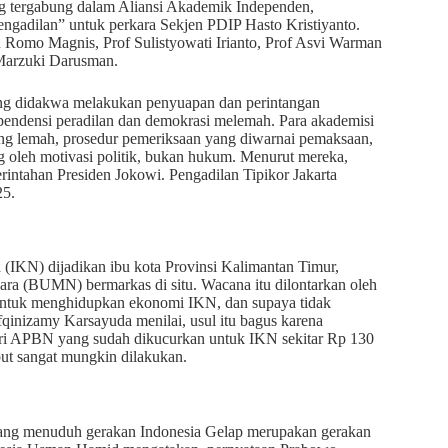
ang tergabung dalam Aliansi Akademik Independen,
ngadilan” untuk perkara Sekjen PDIP Hasto Kristiyanto.
au Romo Magnis, Prof Sulistyowati Irianto, Prof Asvi Warman
Marzuki Darusman.
yang didakwa melakukan penyuapan dan perintangan
pendensi peradilan dan demokrasi melemah. Para akademisi
ang lemah, prosedur pemeriksaan yang diwarnai pemaksaan,
 oleh motivasi politik, bukan hukum. Menurut mereka,
erintahan Presiden Jokowi. Pengadilan Tipikor Jakarta
25.
(IKN) dijadikan ibu kota Provinsi Kalimantan Timur,
ra (BUMN) bermarkas di situ. Wacana itu dilontarkan oleh
 untuk menghidupkan ekonomi IKN, dan supaya tidak
fqinizamy Karsayuda menilai, usul itu bagus karena
ri APBN yang sudah dikucurkan untuk IKN sekitar Rp 130
but sangat mungkin dilakukan.
yang menuduh gerakan Indonesia Gelap merupakan gerakan