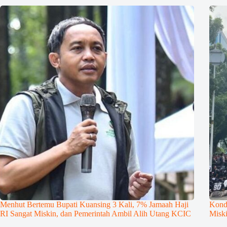
Menhut Bertemu Bupati Kuansing 3 Kali, 7% Jamaah Haji
Kond
RI Sangat Miskin, dan Pemerintah Ambil Alih Utang KCIC
Misk