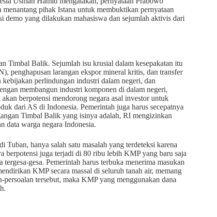
donesia Usman Hamid mengatakan, pernyataan Prabowo
an menantang pihak Istana untuk membuktikan pernyataan
si demo yang dilakukan mahasiswa dan sejumlah aktivis dari
n Timbal Balik. Sejumlah isu krusial dalam kesepakatan itu
, penghapusan larangan ekspor mineral kritis, dan transfer
kebijakan perlindungan industri dalam negeri, dan
i dengan membangun industri komponen di dalam negeri,
u akan berpotensi mendorong negara asal investor untuk
duk dari AS di Indonesia. Pemerintah juga harus secepatnya
agangan Timbal Balik yang isinya adalah, RI mengizinkan
aan data warga negara Indonesia.
i Tuban, hanya salah satu masalah yang terdeteksi karena
a berpotensi juga terjadi di 80 ribu lebih KMP yang baru saja
a tergesa-gesa. Pemerintah harus terbuka menerima masukan
mendirikan KMP secara massal di seluruh tanah air, memang
an-persoalan tersebut, maka KMP yang menggunakan dana
h.