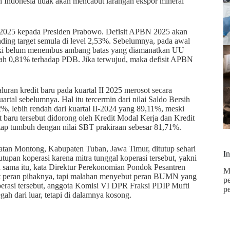
ah Indonesia tidak akan mencabut larangan ekspor mineral
 2025 kepada Presiden Prabowo. Defisit APBN 2025 akan
ding target semula di level 2,53%. Sebelumnya, pada awal
meski belum menembus ambang batas yang diamanatkan UU
dalah 0,81% terhadap PDB. Jika terwujud, maka defisit APBN
uran kredit baru pada kuartal II 2025 merosot secara
rtal sebelumnya. Hal itu tercermin dari nilai Saldo Bersih
2%, lebih rendah dari kuartal II-2024 yang 89,11%, meski
t baru tersebut didorong oleh Kredit Modal Kerja dan Kredit
 tetap tumbuh dengan nilai SBT prakiraan sebesar 81,71%.
an Montong, Kabupaten Tuban, Jawa Timur, ditutup sehari
I
tupan koperasi karena mitra tunggal koperasi tersebut, yakni
 sama itu, kata Direktur Perekonomian Pondok Pesantren
M
ut peran pihaknya, tapi malahan menyebut peran BUMN yang
p
operasi tersebut, anggota Komisi VI DPR Fraksi PDIP Mufti
p
 dari luar, tetapi di dalamnya kosong.