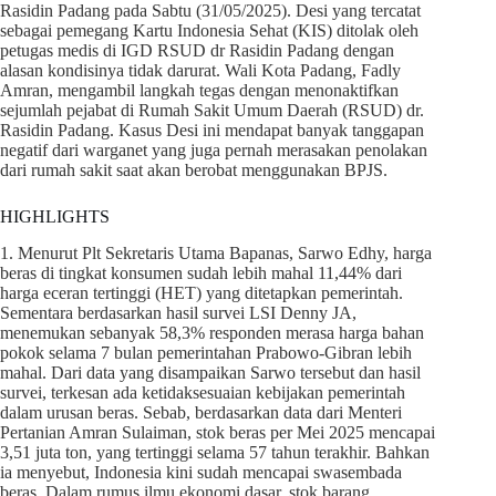
Rasidin Padang pada Sabtu (31/05/2025). Desi yang tercatat
sebagai pemegang Kartu Indonesia Sehat (KIS) ditolak oleh
petugas medis di IGD RSUD dr Rasidin Padang dengan
alasan kondisinya tidak darurat. Wali Kota Padang, Fadly
Amran, mengambil langkah tegas dengan menonaktifkan
sejumlah pejabat di Rumah Sakit Umum Daerah (RSUD) dr.
Rasidin Padang. Kasus Desi ini mendapat banyak tanggapan
negatif dari warganet yang juga pernah merasakan penolakan
dari rumah sakit saat akan berobat menggunakan BPJS.
HIGHLIGHTS
1. Menurut Plt Sekretaris Utama Bapanas, Sarwo Edhy, harga
beras di tingkat konsumen sudah lebih mahal 11,44% dari
harga eceran tertinggi (HET) yang ditetapkan pemerintah.
Sementara berdasarkan hasil survei LSI Denny JA,
menemukan sebanyak 58,3% responden merasa harga bahan
pokok selama 7 bulan pemerintahan Prabowo-Gibran lebih
mahal. Dari data yang disampaikan Sarwo tersebut dan hasil
survei, terkesan ada ketidaksesuaian kebijakan pemerintah
dalam urusan beras. Sebab, berdasarkan data dari Menteri
Pertanian Amran Sulaiman, stok beras per Mei 2025 mencapai
3,51 juta ton, yang tertinggi selama 57 tahun terakhir. Bahkan
ia menyebut, Indonesia kini sudah mencapai swasembada
beras. Dalam rumus ilmu ekonomi dasar, stok barang