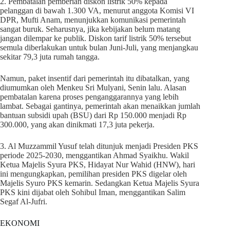
2. Pembatalan pemberian diskon listrik 50% kepada
pelanggan di bawah 1.300 VA, menurut anggota Komisi VI
DPR, Mufti Anam, menunjukkan komunikasi pemerintah
sangat buruk. Seharusnya, jika kebijakan belum matang
jangan dilempar ke publik. Diskon tarif listrik 50% tersebut
semula diberlakukan untuk bulan Juni-Juli, yang menjangkau
sekitar 79,3 juta rumah tangga.
Namun, paket insentif dari pemerintah itu dibatalkan, yang
diumumkan oleh Menkeu Sri Mulyani, Senin lalu. Alasan
pembatalan karena proses penganggarannya yang lebih
lambat. Sebagai gantinya, pemerintah akan menaikkan jumlah
bantuan subsidi upah (BSU) dari Rp 150.000 menjadi Rp
300.000, yang akan dinikmati 17,3 juta pekerja.
3. Al Muzzammil Yusuf telah ditunjuk menjadi Presiden PKS
periode 2025-2030, menggantikan Ahmad Syaikhu. Wakil
Ketua Majelis Syura PKS, Hidayat Nur Wahid (HNW), hari
ini mengungkapkan, pemilihan presiden PKS digelar oleh
Majelis Syuro PKS kemarin. Sedangkan Ketua Majelis Syura
PKS kini dijabat oleh Sohibul Iman, menggantikan Salim
Segaf Al-Jufri.
EKONOMI