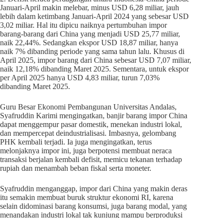
Januari-April makin melebar, minus USD 6,28 miliar, jauh
lebih dalam ketimbang Januari-April 2024 yang sebesar USD
3,02 miliar. Hal itu dipicu naiknya pertumbuhan impor
barang-barang dari China yang menjadi USD 25,77 miliar,
naik 22,44%. Sedangkan ekspor USD 18,87 miliar, hanya
naik 7% dibanding periode yang sama tahun lalu. Khusus di
April 2025, impor barang dari China sebesar USD 7,07 miliar,
naik 12,18% dibanding Maret 2025. Sementara, untuk ekspor
per April 2025 hanya USD 4,83 miliar, turun 7,03%
dibanding Maret 2025.
Guru Besar Ekonomi Pembangunan Universitas Andalas,
Syafruddin Karimi mengingatkan, banjir barang impor China
dapat menggempur pasar domestik, menekan industri lokal,
dan mempercepat deindustrialisasi. Imbasnya, gelombang
PHK kembali terjadi. Ia juga mengingatkan, terus
melonjaknya impor ini, juga berpotensi membuat neraca
transaksi berjalan kembali defisit, memicu tekanan terhadap
rupiah dan menambah beban fiskal serta moneter.
Syafruddin menganggap, impor dari China yang makin deras
itu semakin membuat buruk struktur ekonomi RI, karena
selain didominasi barang konsumsi, juga barang modal, yang
menandakan industri lokal tak kunjung mampu berproduksi