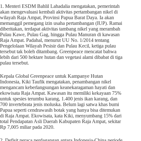
1. Menteri ESDM Bahlil Lahadalia mengatakan, pemerintah
akan mengevaluasi kembali aktivitas pertambangan nikel di
wilayah Raja Ampat, Provinsi Papua Barat Daya. Ia akan
memanggil pemegang izin usaha pertambangan (IUP). Ramai
diberitakan, terdapat aktivitas tambang nikel yang merambah
Pulau Kawe, Pulau Gag, hingga Pulau Manuran di kawasan
Raja Ampat. Padahal, menurut UU No. 1/2014 tentang
Pengelolaan Wilayah Pesisir dan Pulau Kecil, ketiga pulau
tersebut tak boleh ditambang. Greenpeace mencatat bahwa
lebih dari 500 hektare hutan dan vegetasi alami dibabat di tiga
pulau tersebut.
Kepala Global Greenpeace untuk Kampanye Hutan
Indonesia, Kiki Taufik mengatakan, penambangan nikel
mengancam keberlangsungan keanekaragaman hayati dan
ekowisata Raja Ampat. Kawasan itu memiliki kekayaan 75%
untuk spesies terumbu karang, 1.400 jenis ikan karang, dan
700 invertebrata jenis moluska. Belum lagi satwa khas bumi
Papua seperti cendrawasih botak yang hanya bisa ditemukan
di Raja Ampat. Ekowisata, kata Kiki, menyumbang 15% dari
total Pendapatan Asli Daerah Kabupaten Raja Ampat, sekitar
Rp 7,005 miliar pada 2020.
2. Defisit neraca perdagangan antara Indonesia-China periode