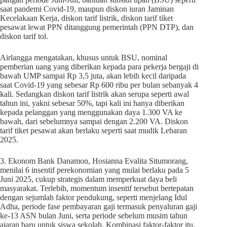
saat pandemi Covid-19, maupun diskon iuran Jaminan
Kecelakaan Kerja, diskon tarif listrik, diskon tarif tiket
pesawat lewat PPN ditanggung pemerintah (PPN DTP), dan
diskon tarif tol.
Airlangga mengatakan, khusus untuk BSU, nominal
pemberian uang yang diberikan kepada para pekerja bergaji di
bawah UMP sampai Rp 3,5 juta, akan lebih kecil daripada
saat Covid-19 yang sebesar Rp 600 ribu per bulan sebanyak 4
kali. Sedangkan diskon tarif listrik akan serupa seperti awal
tahun ini, yakni sebesar 50%, tapi kali ini hanya diberikan
kepada pelanggan yang menggunakan daya 1.300 VA ke
bawah, dari sebelumnya sampai dengan 2.200 VA. Diskon
tarif tiket pesawat akan berlaku seperti saat mudik Lebaran
2025.
3. Ekonom Bank Danamon, Hosianna Evalita Situmorang,
menilai 6 insentif perekonomian yang mulai berlaku pada 5
Juni 2025, cukup strategis dalam memperkuat daya beli
masyarakat. Terlebih, momentum insentif tersebut bertepatan
dengan sejumlah faktor pendukung, seperti menjelang Idul
Adha, periode fase pembayaran gaji termasuk penyaluran gaji
ke-13 ASN bulan Juni, serta periode sebelum musim tahun
ajaran baru untuk siswa sekolah. Kombinasi faktor-faktor itu,