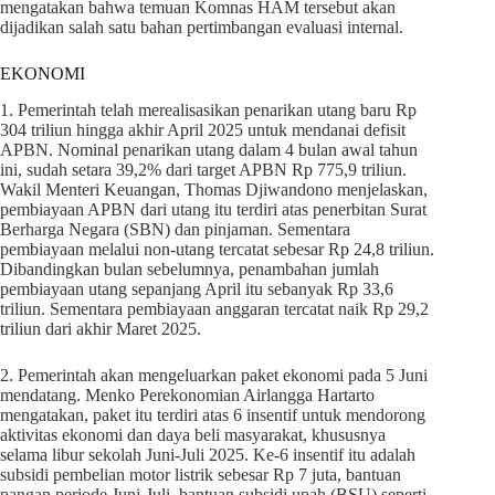
mengatakan bahwa temuan Komnas HAM tersebut akan
dijadikan salah satu bahan pertimbangan evaluasi internal.
EKONOMI
1. Pemerintah telah merealisasikan penarikan utang baru Rp
304 triliun hingga akhir April 2025 untuk mendanai defisit
APBN. Nominal penarikan utang dalam 4 bulan awal tahun
ini, sudah setara 39,2% dari target APBN Rp 775,9 triliun.
Wakil Menteri Keuangan, Thomas Djiwandono menjelaskan,
pembiayaan APBN dari utang itu terdiri atas penerbitan Surat
Berharga Negara (SBN) dan pinjaman. Sementara
pembiayaan melalui non-utang tercatat sebesar Rp 24,8 triliun.
Dibandingkan bulan sebelumnya, penambahan jumlah
pembiayaan utang sepanjang April itu sebanyak Rp 33,6
triliun. Sementara pembiayaan anggaran tercatat naik Rp 29,2
triliun dari akhir Maret 2025.
2. Pemerintah akan mengeluarkan paket ekonomi pada 5 Juni
mendatang. Menko Perekonomian Airlangga Hartarto
mengatakan, paket itu terdiri atas 6 insentif untuk mendorong
aktivitas ekonomi dan daya beli masyarakat, khususnya
selama libur sekolah Juni-Juli 2025. Ke-6 insentif itu adalah
subsidi pembelian motor listrik sebesar Rp 7 juta, bantuan
pangan periode Juni-Juli, bantuan subsidi upah (BSU) seperti