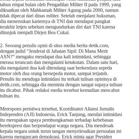
tahun empat bulan oleh Pengadilan Militer II pada 1999, yang
dikuatkan oleh Mahkamah Militer Agung pada 2000, namun
tidak dipecat dari dinas militer. Setelah menjalani hukuman,
dia meneruskan kariernya di TNI dan mendapat pangkat
terakhir letjen sebelum mengundurkan diri dari TNI karena
ditunjuk menjadi Dirjen Bea Cukai.
2. Seorang penulis opini di situs media berita detik.com,
dengan judul “Jenderal di Jabatan Sipil: Di Mana Merit
ASN?” mengaku mendapat dua kali intimidasi, sehingga
merasa terancam dan mengalami ketakutan. Dalam satu hari,
dia mengalami dua kali ditendang saat berkendara sepeda
motor oleh dua orang bersepeda motor, sampai terjatuh.
Penulis itu menduga intimidasi itu terkait tulisan opininya di
detik.com, sehingga dia meminta dengan sangat supaya tulisan
itu dicabut. Pihak redaksi media tersebut kemudian mencabut
tulisan itu.
Merespons peristiwa tersebut, Koordinator Aliansi Jurnalis
Independen (AJI) Indonesia, Erick Tanjung, menilai intimidasi
itu merupakan upaya pembungkaman terhadap kebebasan
berekspresi dan berpendapat warga negara. Dia mendesak
kepala negara untuk turun tangan menyelesaikan persoalan ini
karena mengancam demokrasi. Erick minta agar Presiden