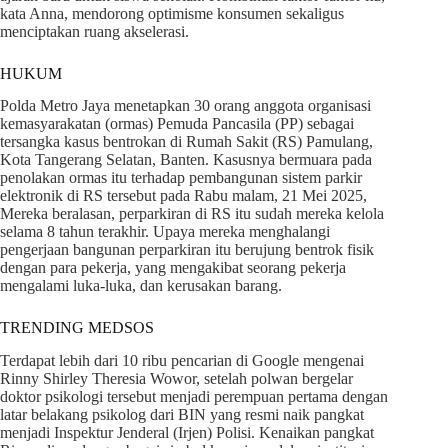
kata Anna, mendorong optimisme konsumen sekaligus
menciptakan ruang akselerasi.
HUKUM
Polda Metro Jaya menetapkan 30 orang anggota organisasi
kemasyarakatan (ormas) Pemuda Pancasila (PP) sebagai
tersangka kasus bentrokan di Rumah Sakit (RS) Pamulang,
Kota Tangerang Selatan, Banten. Kasusnya bermuara pada
penolakan ormas itu terhadap pembangunan sistem parkir
elektronik di RS tersebut pada Rabu malam, 21 Mei 2025,
Mereka beralasan, perparkiran di RS itu sudah mereka kelola
selama 8 tahun terakhir. Upaya mereka menghalangi
pengerjaan bangunan perparkiran itu berujung bentrok fisik
dengan para pekerja, yang mengakibat seorang pekerja
mengalami luka-luka, dan kerusakan barang.
TRENDING MEDSOS
Terdapat lebih dari 10 ribu pencarian di Google mengenai
Rinny Shirley Theresia Wowor, setelah polwan bergelar
doktor psikologi tersebut menjadi perempuan pertama dengan
latar belakang psikolog dari BIN yang resmi naik pangkat
menjadi Inspektur Jenderal (Irjen) Polisi. Kenaikan pangkat