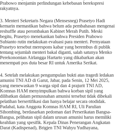
Prabowo menjamin perlindungan kebebasan berekspresi
rakyatnya.
3. Menteri Sekretaris Negara (Mensesneg) Prasetyo Hadi
kemarin memastikan bahwa belum ada pembahasan mengenai
reshuffle atau perombakan Kabinet Merah Putih. Meski
begitu, Prasetyo menekankan bahwa Presiden Prabowo
Subianto rutin melakukan evaluasi para menteri. Pernyataan
Prasetyo tersebut merespons kabar yang berembus di publik
tentang sejumlah menteri bakal diganti, salah satunya Menko
Perekonomian Airlangga Hartarto yang dikabarkan akan
menempati pos duta besar RI untuk Amerika Serikat.
4. Setelah melakukan pengumpulan bukti atas tragedi ledakan
amunisi TNI AD di Garut, Jabar, pada Senin, 12 Mei 2025,
yang menewaskan 9 warga sipil dan 4 prajurit TNI AD,
Komnas HAM menyimpulkan bahwa korban sipil yang
dilibatkan dalam pemusnahan amunisi tersebut tidak dibekali
pelatihan bersertifikasi dan hanya belajar secara otodidak.
Padahal, kata Anggota Komnas HAM RI, Uli Parulian
Sihombing, berdasarkan pedoman dari Perserikatan Bangsa-
Bangsa, pelibatan sipil dalam urusan amunisi harus memiliki
keahlian yang spesifik. Kepala Dinas Penerangan Angkatan
Darat (Kadispenad), Brigjen TNI Wahyu Yudhayana,