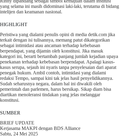
Rinny dipandang sebagai simbol kemajuan dalam institusi
yang selama ini masih didominasi laki-laki, terutama di bidang
intelijen dan keamanan nasional.
HIGHLIGHT
Peristiwa yang dialami penulis opini di media detik.com jika
terkait dengan isi tulisannya, memang patut dikategorikan
sebagai intimidasi atau ancaman terhadap kebebasan
berpendapat, yang dijamin oleh konstitusi. Jika masuk
kategori ini, berarti bertambah panjang jumlah kejadian upaya
penekanan terhadap kebebasan berpendapat. Apalagi kasus-
kasus serupa, sejauh ini nyaris tanpa penyelesaian dari aparat
penegak hukum. Ambil contoh, intimidasi yang dialami
redaksi Tempo, sampai kini tak jelas hasil penyelidikannya.
Sudah seharusnya negara, dalam hal ini diwakili oleh
pemerintah dan parlemen, harus bersikap. Sikap diam bisa
diartikan menoleransi tindakan yang jelas melanggar
konstitusi.
SUMBER
BRIEF UPDATE
Kerjasama MAKPI dengan BDS Alliance
Sabtu, 24 Mei 2025