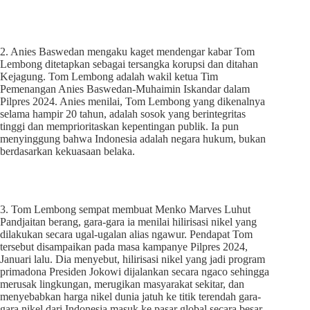
2. Anies Baswedan mengaku kaget mendengar kabar Tom
Lembong ditetapkan sebagai tersangka korupsi dan ditahan
Kejagung. Tom Lembong adalah wakil ketua Tim
Pemenangan Anies Baswedan-Muhaimin Iskandar dalam
Pilpres 2024. Anies menilai, Tom Lembong yang dikenalnya
selama hampir 20 tahun, adalah sosok yang berintegritas
tinggi dan memprioritaskan kepentingan publik. Ia pun
menyinggung bahwa Indonesia adalah negara hukum, bukan
berdasarkan kekuasaan belaka.
3. Tom Lembong sempat membuat Menko Marves Luhut
Pandjaitan berang, gara-gara ia menilai hilirisasi nikel yang
dilakukan secara ugal-ugalan alias ngawur. Pendapat Tom
tersebut disampaikan pada masa kampanye Pilpres 2024,
Januari lalu. Dia menyebut, hilirisasi nikel yang jadi program
primadona Presiden Jokowi dijalankan secara ngaco sehingga
merusak lingkungan, merugikan masyarakat sekitar, dan
menyebabkan harga nikel dunia jatuh ke titik terendah gara-
gara nikel dari Indonesia masuk ke pasar global secara besar-