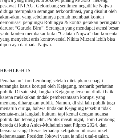
Najwa yang menyebut Jokowi pulang ke Solo “nebeng”
pesawat TNI AU. Gelombang sentimen negatif ke Najwa
diduga merupakan serangan terkoordinasi, yang disulut oleh
akun-akun yang sebelumnya pernah membuat konten
demonisasi pengungsi Rohingya & kontra gerakan peringatan
darurat “Garuda Biru”. Serangan yang mendapat atensi besar,
yaitu konten membakar buku “Catatan Najwa” dan komentar
yang menyebut artis kontroversial Nikita Mirzani lebih bisa
dipercaya daripada Najwa.
HIGHLIGHTS
Penahanan Tom Lembong setelah ditetapkan sebagai
tersangka kasus korupsi oleh Kejagung, menarik perhatian
publik. Di satu sisi, langkah Kejagung tersebut dinilai baik
karena melakukan tindak pemberantasan korupsi yang
memang diharapkan publik. Namun, di sisi lain publik juga
menaruh curiga, bahwa tindakan Kejagung tersebut tidak
semata-mata langkah hukum, tapi kental dengan nuansa
politik dan tebang pilih. Publik masih ingat, Tom Lembong
berada di kubu Anies-Muhaimin saat Pilpres 2024, dan
bersuara sangat keras terhadap kebijakan hilirisasi nikel
kebanggaaan Presiden Jokowi yang ia nilai ugal-ugalan.