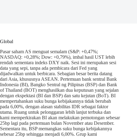
Global
Pasar saham AS menguat semalam (S&P: +0,47%;
NASDAQ: +0,28%; Dow: +0,79%), imbal hasil UST lebih
rendah sementara indeks DXY naik. Sesi ini merupakan sesi
data yang sepi, tanpa ada pembicara dari Fed yang
dijadwalkan untuk berbicara. Sebagian besar berita datang
dari Asia, khususnya ASEAN. Pertemuan bank sentral Bank
Indonesia (BI), Bangko Sentral ng Pilipinas (BSP) dan Bank
of Thailand (BOT) menghasilkan dua keputusan yang sejalan
dengan ekspektasi (BI dan BSP) dan satu kejutan (BoT). BI
mempertahankan suku bunga kebijakannya tidak berubah
pada 6,00%, dengan alasan stabilitas IDR sebagai faktor
utama. Ruang untuk pelonggaran lebih lanjut terbuka dan
kami memperkirakan BI akan melakukan pemotongan sebesar
25bp lagi pada pertemuan bulan November atau Desember.
Sementara itu, BSP memangkas suku bunga kebijakannya
sebesar 25bp sehingga menjadi 6,00%. Grup kami