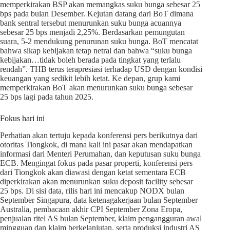
memperkirakan BSP akan memangkas suku bunga sebesar 25
bps pada bulan Desember. Kejutan datang dari BoT dimana
bank sentral tersebut menurunkan suku bunga acuannya
sebesar 25 bps menjadi 2,25%. Berdasarkan pemungutan
suara, 5-2 mendukung penurunan suku bunga. BoT mencatat
bahwa sikap kebijakan tetap netral dan bahwa “suku bunga
kebijakan…tidak boleh berada pada tingkat yang terlalu
rendah”. THB terus terapresiasi terhadap USD dengan kondisi
keuangan yang sedikit lebih ketat. Ke depan, grup kami
memperkirakan BoT akan menurunkan suku bunga sebesar
25 bps lagi pada tahun 2025.
Fokus hari ini
Perhatian akan tertuju kepada konferensi pers berikutnya dari
otoritas Tiongkok, di mana kali ini pasar akan mendapatkan
informasi dari Menteri Perumahan, dan keputusan suku bunga
ECB. Mengingat fokus pada pasar properti, konferensi pers
dari Tiongkok akan diawasi dengan ketat sementara ECB
diperkirakan akan menurunkan suku deposit facility sebesar
25 bps. Di sisi data, rilis hari ini mencakup NODX bulan
September Singapura, data ketenagakerjaan bulan September
Australia, pembacaan akhir CPI September Zona Eropa,
penjualan ritel AS bulan September, klaim pengangguran awal
mingguan dan klaim berkelanjutan, serta produksi industri AS