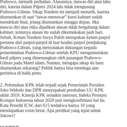
Prabowo, menarik perhatian. Alasannya, mawas diri atau tahu
diri, karena dalam Pilpres 2024 lalu tidak mengusung
Prabowo-Gibran. Sikap Nasdem ini menjadi menarik, karena
diumumkan di saat “tawar-menawar” kursi kabinet sudah
mendekati final, jelang diumumkan minggu depan. Jika
mawas diri atau etika dijadikan alasan tidak bergabung dalam
kabinet, tentunya alasan itu sudah dikemukakan jauh hari.
Sebab, Ketum Nasdem Surya Paloh merupakan ketum parpol
pertama dari parpol-parpol di luar koalisi parpol pendukung
Prabowo-Gibran, yang menyatakan dukungan kepada
pemerintahan Prabowo-Gibran setelah KPU mengumumkan
hasil pilpres yang dimenangkan oleh pasangan Prabowo-
Gibran pada Maret silam. Namun, mengapa sikap itu baru
diumumkan sekarang? Publik hanya bisa menduga atas
peristiwa di balik pintu.
2. Pelemahan KPK telah terjadi sejak Pemerintah Presiden
Joko Widodo dan DPR menyepakati perubahan UU KPK
akhir 2019. Kinerja KPK semakin merosot, Indeks Persepsi
Korupsi Indonesia tahun 2020 pun mengkonfirmasi hal itu.
Kata Peneliti ICW, dari 615 terdakwa hanya 10 yang
mendapatkan vonis berat. Apa predikat yang tepat untuk
Jokowi?