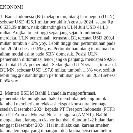
EKONOMI
1. Bank Indonesia (BI) melaporkan, utang luar negeri (ULN)
sebesar USD 425,1 miliar per akhir Agustus 2024, setara Rp
6.635,39 triliun, naik dibandingkan ULN Juli USD 414,3
miliar. Angka itu tertinggi sepanjang sejarah Indonesia
merdeka. ULN pemerintah, termasuk BI, tercatat USD 200,4
miliar, tumbuh 4,6% yoy. Lebih tinggi dari pertumbuhan pada
Juli 2024 sebesar 0,6% yoy. Pertumbuhan utang terutama dari
aliran modal asing pada SBN domestik. Posisi ULN
pemerintah didominasi tenor jangka panjang, mencapai 99,9%
dari total ULN pemerintah. Sedangkan ULN swasta, termasuk
BUMN, sebesar USD 197,8 miliar, tumbuh 1,3% yoy, sedikit
lebih tinggi dibandingkan pertumbuhan pada Juli 2024 sebesar
0,5% yoy.
2. Menteri ESDM Bahlil Lahadalia mengonfirmasi,
pemerintah kemungkinan bakal membuka peluang untuk
kembali memberikan relaksasi ekspor konsentrat tembaga
setelah Desember 2024 kepada PT Freeport Indonesia (PTFI)
dan PT Amman Mineral Nusa Tenggara (AMNT). Bahlil
mengatakan, larangan ekspor kembali diundur 1-2 bulan dari
tenggat Desember 2024. Hal ini dilakukan, karena smelter
katoda tembaga yang dibangun oleh kedua perseroan belum