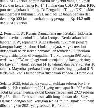
dan USD 30 ribu, namun hakim menyebut yang dinikmati
SYL dan keluarganya Rp 14,1 miliar dan USD 30 ribu. KPK
pun mengajukan banding. Di Pengadilan Tinggi DKI, hakim
memperberat hukuman SYL menjadi 12 tahun penjara dan
denda Rp 500 juta, ditambah uang pengganti Rp 44,2 miliar
dan USD 30 ribu.
2. Peneliti ICW, Kurnia Ramadhana mengatakan, Indonesia
belum serius menindak pelaku korupsi. Berdasarkan buku
laporan ICW, sepanjang 2023 rata-rata hukuman penjara
koruptor hanya 3 tahun 4 bulan penjara. Angka tersebut
didapatkan berdasarkan pemantauan terhadap 866 perkara
yang disidangkan di Pengadilan Tipikor dengan 898 orang
terdakwa. ICW membagi vonis menjadi tiga kategori; ringan
(di bawah 4 tahun), sedang (4-10 tahun), dan berat (di atas 10
tahun). Mayoritas perkara korupsi divonis ringan, yakni 615
terdakwa. Vonis berat hanya dikenakan kepada 10 terdakwa.
Selama 2023, total denda yang dijatuhkan sebesar Rp 149
miliar, lebih rendah dari 2021 yang mencapai Rp 202 miliar.
Total kerugian negara akibat korupsi sepanjang 2023 sebesar
Rp 56 triliun. Terbesar, kasus alih fungsi hutan oleh Surya
Darmadi dengan nilai kerugian Rp 41 triliun. Jumlah itu naik
dibandingkan 2021 yang sebesar Rp 48 triliun.