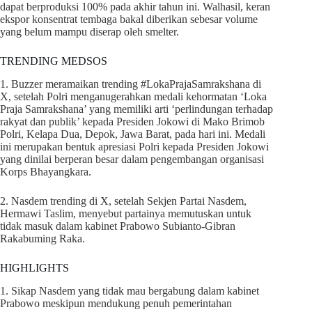
dapat berproduksi 100% pada akhir tahun ini. Walhasil, keran
ekspor konsentrat tembaga bakal diberikan sebesar volume
yang belum mampu diserap oleh smelter.
TRENDING MEDSOS
1. Buzzer meramaikan trending #LokaPrajaSamrakshana di
X, setelah Polri menganugerahkan medali kehormatan ‘Loka
Praja Samrakshana’ yang memiliki arti ‘perlindungan terhadap
rakyat dan publik’ kepada Presiden Jokowi di Mako Brimob
Polri, Kelapa Dua, Depok, Jawa Barat, pada hari ini. Medali
ini merupakan bentuk apresiasi Polri kepada Presiden Jokowi
yang dinilai berperan besar dalam pengembangan organisasi
Korps Bhayangkara.
2. Nasdem trending di X, setelah Sekjen Partai Nasdem,
Hermawi Taslim, menyebut partainya memutuskan untuk
tidak masuk dalam kabinet Prabowo Subianto-Gibran
Rakabuming Raka.
HIGHLIGHTS
1. Sikap Nasdem yang tidak mau bergabung dalam kabinet
Prabowo meskipun mendukung penuh pemerintahan