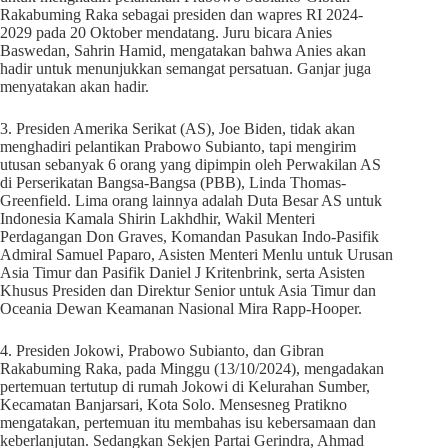
Rakabuming Raka sebagai presiden dan wapres RI 2024-
2029 pada 20 Oktober mendatang. Juru bicara Anies
Baswedan, Sahrin Hamid, mengatakan bahwa Anies akan
hadir untuk menunjukkan semangat persatuan. Ganjar juga
menyatakan akan hadir.
3. Presiden Amerika Serikat (AS), Joe Biden, tidak akan
menghadiri pelantikan Prabowo Subianto, tapi mengirim
utusan sebanyak 6 orang yang dipimpin oleh Perwakilan AS
di Perserikatan Bangsa-Bangsa (PBB), Linda Thomas-
Greenfield. Lima orang lainnya adalah Duta Besar AS untuk
Indonesia Kamala Shirin Lakhdhir, Wakil Menteri
Perdagangan Don Graves, Komandan Pasukan Indo-Pasifik
Admiral Samuel Paparo, Asisten Menteri Menlu untuk Urusan
Asia Timur dan Pasifik Daniel J Kritenbrink, serta Asisten
Khusus Presiden dan Direktur Senior untuk Asia Timur dan
Oceania Dewan Keamanan Nasional Mira Rapp-Hooper.
4. Presiden Jokowi, Prabowo Subianto, dan Gibran
Rakabuming Raka, pada Minggu (13/10/2024), mengadakan
pertemuan tertutup di rumah Jokowi di Kelurahan Sumber,
Kecamatan Banjarsari, Kota Solo. Mensesneg Pratikno
mengatakan, pertemuan itu membahas isu kebersamaan dan
keberlanjutan. Sedangkan Sekjen Partai Gerindra, Ahmad