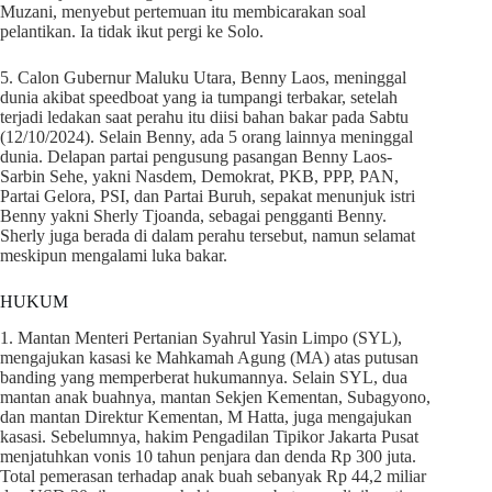
Muzani, menyebut pertemuan itu membicarakan soal
pelantikan. Ia tidak ikut pergi ke Solo.
5. Calon Gubernur Maluku Utara, Benny Laos, meninggal
dunia akibat speedboat yang ia tumpangi terbakar, setelah
terjadi ledakan saat perahu itu diisi bahan bakar pada Sabtu
(12/10/2024). Selain Benny, ada 5 orang lainnya meninggal
dunia. Delapan partai pengusung pasangan Benny Laos-
Sarbin Sehe, yakni Nasdem, Demokrat, PKB, PPP, PAN,
Partai Gelora, PSI, dan Partai Buruh, sepakat menunjuk istri
Benny yakni Sherly Tjoanda, sebagai pengganti Benny.
Sherly juga berada di dalam perahu tersebut, namun selamat
meskipun mengalami luka bakar.
HUKUM
1. Mantan Menteri Pertanian Syahrul Yasin Limpo (SYL),
mengajukan kasasi ke Mahkamah Agung (MA) atas putusan
banding yang memperberat hukumannya. Selain SYL, dua
mantan anak buahnya, mantan Sekjen Kementan, Subagyono,
dan mantan Direktur Kementan, M Hatta, juga mengajukan
kasasi. Sebelumnya, hakim Pengadilan Tipikor Jakarta Pusat
menjatuhkan vonis 10 tahun penjara dan denda Rp 300 juta.
Total pemerasan terhadap anak buah sebanyak Rp 44,2 miliar