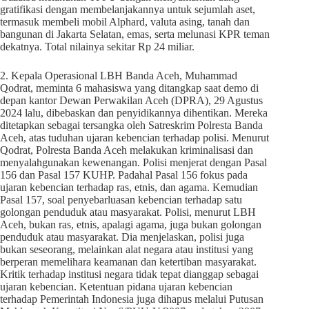
gratifikasi dengan membelanjakannya untuk sejumlah aset,
termasuk membeli mobil Alphard, valuta asing, tanah dan
bangunan di Jakarta Selatan, emas, serta melunasi KPR teman
dekatnya. Total nilainya sekitar Rp 24 miliar.
2. Kepala Operasional LBH Banda Aceh, Muhammad
Qodrat, meminta 6 mahasiswa yang ditangkap saat demo di
depan kantor Dewan Perwakilan Aceh (DPRA), 29 Agustus
2024 lalu, dibebaskan dan penyidikannya dihentikan. Mereka
ditetapkan sebagai tersangka oleh Satreskrim Polresta Banda
Aceh, atas tuduhan ujaran kebencian terhadap polisi. Menurut
Qodrat, Polresta Banda Aceh melakukan kriminalisasi dan
menyalahgunakan kewenangan. Polisi menjerat dengan Pasal
156 dan Pasal 157 KUHP. Padahal Pasal 156 fokus pada
ujaran kebencian terhadap ras, etnis, dan agama. Kemudian
Pasal 157, soal penyebarluasan kebencian terhadap satu
golongan penduduk atau masyarakat. Polisi, menurut LBH
Aceh, bukan ras, etnis, apalagi agama, juga bukan golongan
penduduk atau masyarakat. Dia menjelaskan, polisi juga
bukan seseorang, melainkan alat negara atau institusi yang
berperan memelihara keamanan dan ketertiban masyarakat.
Kritik terhadap institusi negara tidak tepat dianggap sebagai
ujaran kebencian. Ketentuan pidana ujaran kebencian
terhadap Pemerintah Indonesia juga dihapus melalui Putusan