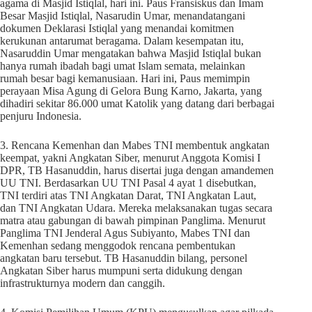
agama di Masjid Istiqlal, hari ini. Paus Fransiskus dan Imam
Besar Masjid Istiqlal, Nasarudin Umar, menandatangani
dokumen Deklarasi Istiqlal yang menandai komitmen
kerukunan antarumat beragama. Dalam kesempatan itu,
Nasaruddin Umar mengatakan bahwa Masjid Istiqlal bukan
hanya rumah ibadah bagi umat Islam semata, melainkan
rumah besar bagi kemanusiaan. Hari ini, Paus memimpin
perayaan Misa Agung di Gelora Bung Karno, Jakarta, yang
dihadiri sekitar 86.000 umat Katolik yang datang dari berbagai
penjuru Indonesia.
3. Rencana Kemenhan dan Mabes TNI membentuk angkatan
keempat, yakni Angkatan Siber, menurut Anggota Komisi I
DPR, TB Hasanuddin, harus disertai juga dengan amandemen
UU TNI. Berdasarkan UU TNI Pasal 4 ayat 1 disebutkan,
TNI terdiri atas TNI Angkatan Darat, TNI Angkatan Laut,
dan TNI Angkatan Udara. Mereka melaksanakan tugas secara
matra atau gabungan di bawah pimpinan Panglima. Menurut
Panglima TNI Jenderal Agus Subiyanto, Mabes TNI dan
Kemenhan sedang menggodok rencana pembentukan
angkatan baru tersebut. TB Hasanuddin bilang, personel
Angkatan Siber harus mumpuni serta didukung dengan
infrastrukturnya modern dan canggih.