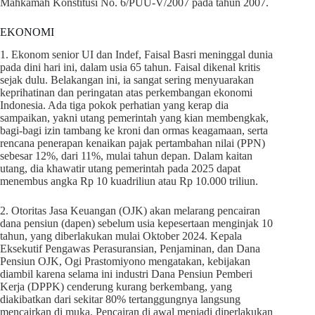
Mahkamah Konstitusi No. 6/PUU-V/2007 pada tahun 2007.
EKONOMI
1. Ekonom senior UI dan Indef, Faisal Basri meninggal dunia
pada dini hari ini, dalam usia 65 tahun. Faisal dikenal kritis
sejak dulu. Belakangan ini, ia sangat sering menyuarakan
keprihatinan dan peringatan atas perkembangan ekonomi
Indonesia. Ada tiga pokok perhatian yang kerap dia
sampaikan, yakni utang pemerintah yang kian membengkak,
bagi-bagi izin tambang ke kroni dan ormas keagamaan, serta
rencana penerapan kenaikan pajak pertambahan nilai (PPN)
sebesar 12%, dari 11%, mulai tahun depan. Dalam kaitan
utang, dia khawatir utang pemerintah pada 2025 dapat
menembus angka Rp 10 kuadriliun atau Rp 10.000 triliun.
2. Otoritas Jasa Keuangan (OJK) akan melarang pencairan
dana pensiun (dapen) sebelum usia kepesertaan menginjak 10
tahun, yang diberlakukan mulai Oktober 2024. Kepala
Eksekutif Pengawas Perasuransian, Penjaminan, dan Dana
Pensiun OJK, Ogi Prastomiyono mengatakan, kebijakan
diambil karena selama ini industri Dana Pensiun Pemberi
Kerja (DPPK) cenderung kurang berkembang, yang
diakibatkan dari sekitar 80% tertanggungnya langsung
mencairkan di muka. Pencairan di awal menjadi diperlakukan