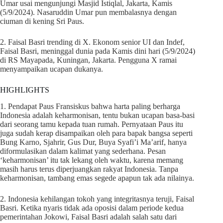
Umar usai mengunjungi Masjid Istiqlal, Jakarta, Kamis
(5/9/2024). Nasaruddin Umar pun membalasnya dengan
ciuman di kening Sri Paus.
2. Faisal Basri trending di X. Ekonom senior UI dan Indef,
Faisal Basri, meninggal dunia pada Kamis dini hari (5/9/2024)
di RS Mayapada, Kuningan, Jakarta. Pengguna X ramai
menyampaikan ucapan dukanya.
HIGHLIGHTS
1. Pendapat Paus Fransiskus bahwa harta paling berharga
Indonesia adalah keharmonisan, tentu bukan ucapan basa-basi
dari seorang tamu kepada tuan rumah. Pernyataan Paus itu
juga sudah kerap disampaikan oleh para bapak bangsa seperti
Bung Karno, Sjahrir, Gus Dur, Buya Syafi’i Ma’arif, hanya
diformulasikan dalam kalimat yang sederhana. Pesan
‘keharmonisan’ itu tak lekang oleh waktu, karena memang
masih harus terus diperjuangkan rakyat Indonesia. Tanpa
keharmonisan, tambang emas segede apapun tak ada nilainya.
2. Indonesia kehilangan tokoh yang integritasnya teruji, Faisal
Basri. Ketika nyaris tidak ada oposisi dalam periode kedua
pemerintahan Jokowi, Faisal Basri adalah salah satu dari