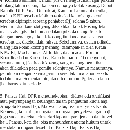
4. Komisi Pemilihan Umum (KPU) mengusulkan agar pilkada
diulang tahun depan, jika pemenangnya kotak kosong. Deputi
Bappilu DPP Partai Demokrat, Kamhar Lakumani menilai,
usulan KPU tersebut lebih masuk akal ketimbang daerah
tersebut dipimpin seorang penjabat (Pj) selama 5 tahun.
Menurut dia, kandidat yang dikalahkan kotak kosong lebih
masuk akal jika dieliminasi dalam pilkada ulang. Sebab
dengan menangnya kotak kosong itu, tandanya pasangan
tersebut tak dikehendaki rakyat. Sebelumnya, usulan pilkada
ulang jika kotak kosong menang, disampaikan oleh Ketua
KPU RI, Mochammad Afifuddin, dalam acara Forum
Koordinasi dan Konsultasi, Rabu kemarin. Dia menyebut,
secara aturan, jika kotak kosong yang menang pemilihan,
akan dilakukan pada pemilu selanjutnya. Namun menurutnya,
pemilihan dengan skema pemilu serentak lima tahun sekali,
terlalu lama. Sementara itu, daerah dipimpin Pj, terlalu lama
jika harus satu periode.
5. Pansus Haji DPR mengungkapkan, diduga ada gratifikasi
atau penyimpangan keuangan dalam pengaturan kuota haji.
Anggota Pansus Haji, Marwan Jafar, usai menyidak Kantor
Kemenag kemarin, mengatakan dugaan penyelewengan haji
juga sudah mereka terima dari laporan para jemaah dan travel
haji. Pansus, kata dia, bisa mengundang aparat hukum untuk
mendalami dugaan tersebut di Pansus Haji. Pansus Haji