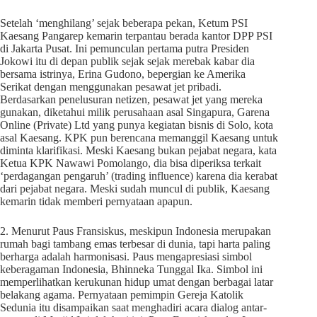
Setelah ‘menghilang’ sejak beberapa pekan, Ketum PSI
Kaesang Pangarep kemarin terpantau berada kantor DPP PSI
di Jakarta Pusat. Ini pemunculan pertama putra Presiden
Jokowi itu di depan publik sejak sejak merebak kabar dia
bersama istrinya, Erina Gudono, bepergian ke Amerika
Serikat dengan menggunakan pesawat jet pribadi.
Berdasarkan penelusuran netizen, pesawat jet yang mereka
gunakan, diketahui milik perusahaan asal Singapura, Garena
Online (Private) Ltd yang punya kegiatan bisnis di Solo, kota
asal Kaesang. KPK pun berencana memanggil Kaesang untuk
diminta klarifikasi. Meski Kaesang bukan pejabat negara, kata
Ketua KPK Nawawi Pomolango, dia bisa diperiksa terkait
‘perdagangan pengaruh’ (trading influence) karena dia kerabat
dari pejabat negara. Meski sudah muncul di publik, Kaesang
kemarin tidak memberi pernyataan apapun.
2. Menurut Paus Fransiskus, meskipun Indonesia merupakan
rumah bagi tambang emas terbesar di dunia, tapi harta paling
berharga adalah harmonisasi. Paus mengapresiasi simbol
keberagaman Indonesia, Bhinneka Tunggal Ika. Simbol ini
memperlihatkan kerukunan hidup umat dengan berbagai latar
belakang agama. Pernyataan pemimpin Gereja Katolik
Sedunia itu disampaikan saat menghadiri acara dialog antar-