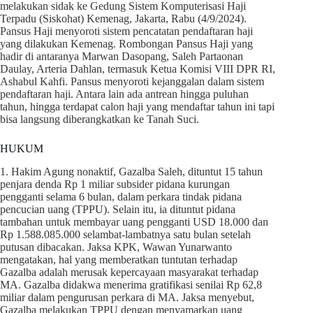
melakukan sidak ke Gedung Sistem Komputerisasi Haji
Terpadu (Siskohat) Kemenag, Jakarta, Rabu (4/9/2024).
Pansus Haji menyoroti sistem pencatatan pendaftaran haji
yang dilakukan Kemenag. Rombongan Pansus Haji yang
hadir di antaranya Marwan Dasopang, Saleh Partaonan
Daulay, Arteria Dahlan, termasuk Ketua Komisi VIII DPR RI,
Ashabul Kahfi. Pansus menyoroti kejanggalan dalam sistem
pendaftaran haji. Antara lain ada antrean hingga puluhan
tahun, hingga terdapat calon haji yang mendaftar tahun ini tapi
bisa langsung diberangkatkan ke Tanah Suci.
HUKUM
1. Hakim Agung nonaktif, Gazalba Saleh, dituntut 15 tahun
penjara denda Rp 1 miliar subsider pidana kurungan
pengganti selama 6 bulan, dalam perkara tindak pidana
pencucian uang (TPPU). Selain itu, ia dituntut pidana
tambahan untuk membayar uang pengganti USD 18.000 dan
Rp 1.588.085.000 selambat-lambatnya satu bulan setelah
putusan dibacakan. Jaksa KPK, Wawan Yunarwanto
mengatakan, hal yang memberatkan tuntutan terhadap
Gazalba adalah merusak kepercayaan masyarakat terhadap
MA. Gazalba didakwa menerima gratifikasi senilai Rp 62,8
miliar dalam pengurusan perkara di MA. Jaksa menyebut,
Gazalba melakukan TPPU dengan menyamarkan uang