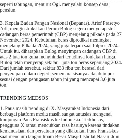
seperti tabungan, menurut Ogi, menyalahi konsep dana
pensiun.
3. Kepala Badan Pangan Nasional (Bapanas), Arief Prasetyo
Adi, menginstruksikan Perum Bulog segera menyerap stok
cadangan beras pemerintah (CBP) menjelang pilkada pada 27
November 2024. Kebutuhan beras diprediksi meningkat
menjelang Pilkada 2024, yang juga terjadi saat Pilpres 2024.
Untuk itu, diharapkan Bulog menyimpan cadangan CBP di
atas 2 juta ton guna menghindari terjadinya lonjakan harga.
Bulog telah menyerap sekitar 1 juta ton beras sepanjang 2024.
Dari jumlah tersebut, sekitar 833 ribu ton berasal dari
penyerapan dalam negeri, sementara sisanya adalah impor
sesuai dengan penugasan tahun ini yang mencapai 3,6 juta
ton.
TRENDING MEDSOS
1. Paus masih trending di X. Masyarakat Indonesia dari
berbagai platform media masih sangat antusias mengenai
kunjungan Paus Fransiskus ke Indonesia. Terkhusus,
pengguna X ramai mencuitkan rasa harunya karena tindakan
kemanusiaan dan persatuan yang dilakukan Paus Fransiskus
saat mencium tangan Imam Besar Masjid Istiqlal Nasaruddin