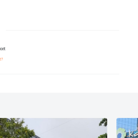
ort
27