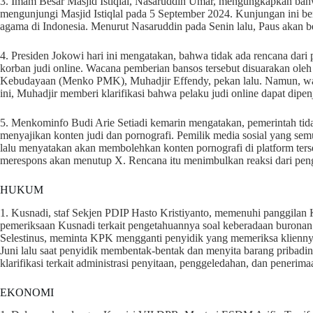
3. Imam Besar Masjid Istiqlal, Nasaruddin Umar, mengungkapkan bah
mengunjungi Masjid Istiqlal pada 5 September 2024. Kunjungan ini b
agama di Indonesia. Menurut Nasaruddin pada Senin lalu, Paus akan be
4. Presiden Jokowi hari ini mengatakan, bahwa tidak ada rencana dari
korban judi online. Wacana pemberian bansos tersebut disuarakan o
Kebudayaan (Menko PMK), Muhadjir Effendy, pekan lalu. Namun, waca
ini, Muhadjir memberi klarifikasi bahwa pelaku judi online dapat dipen
5. Menkominfo Budi Arie Setiadi kemarin mengatakan, pemerintah tida
menyajikan konten judi dan pornografi. Pemilik media sosial yang se
lalu menyatakan akan membolehkan konten pornografi di platform ter
merespons akan menutup X. Rencana itu menimbulkan reaksi dari pe
HUKUM
1. Kusnadi, staf Sekjen PDIP Hasto Kristiyanto, memenuhi panggila
pemeriksaan Kusnadi terkait pengetahuannya soal keberadaan buronan
Selestinus, meminta KPK mengganti penyidik yang memeriksa kliennya
Juni lalu saat penyidik membentak-bentak dan menyita barang pribadi
klarifikasi terkait administrasi penyitaan, penggeledahan, dan penerim
EKONOMI