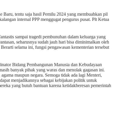
de Baru, tentu saja hasil Pemilu 2024 yang membuahkan pil
kalangan internal PPP menggugat pengurus pusat. Plt Ketua
fantastis sampai tragedi pembunuhan dalam keluarga yang
antasan, seharusnya sudah jauh hari bisa diminimalkan oleh
Berarti selama ini, fungsi pengawasan kementerian tersebut
ordinator Bidang Pembangunan Manusia dan Kebudayaan
asih banyak pihak yang waras dan menolak gagasan ini.
eh agama maupun negara. Semoga tidak ada lagi Menteri,
apat menjadikannya sebagai kebijakan politik untuk
ereka yang butuh bantuan karena ketidakberesan pemerintah