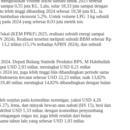
, mengusulkan volume BBM subsidi untuk 2025 sebesar
 sampai 0,55 juta KL. Lalu, solar 18,33 juta sampai dengan
 lebih tinggi dibanding 2024 sebesar 19,58 juta KL. Ia
ertumbuhan ekonomi 5,2%. Untuk volume LPG 3 kg subsidi
g pada 2024 yang sebesar 8,03 juta metrik ton.
kal (KEM PPKF) 2025, realisasi subsidi energi sampai
N 2024). Realisasi tersebut meliputi subsidi BBM sebesar Rp
 13,2 triliun (15,1% terhadap APBN 2024), dan subsidi
 2024. Deputi Bidang Statistik Produksi BPS, M Habibullah
pai USD 2,93 miliar, meningkat USD 0,21 miliar
024 ini, juga lebih tinggi bila dibandingkan periode sama
 Indonesia tercatat sebesar USD 22,23 miliar, naik 13,82%
D 19,40 miliar, meningkat 14,82% dibandingkan dengan bulan
oleh surplus pada komoditas nonmigas, yakni USD 4,26
 27), lema, dan minyak hewan atau nabati (HS 15), besi dan
t defisit USD 1,33 miliar, dengan komoditas penyumbang
erdagangan migas ini, juga lebih rendah dari bulan
sama tahun lalu yang sebesar USD 1,83 miliar.