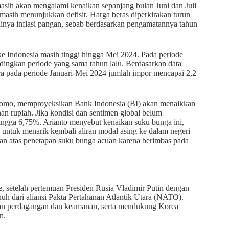
masih akan mengalami kenaikan sepanjang bulan Juni dan Juli
masih menunjukkan defisit. Harga beras diperkirakan turun
adinya inflasi pangan, sebab berdasarkan pengamatannya tahun
s ke Indonesia masih tinggi hingga Mei 2024. Pada periode
dingkan periode yang sama tahun lalu. Berdasarkan data
ra pada periode Januari-Mei 2024 jumlah impor mencapai 2,2
itomo, memproyeksikan Bank Indonesia (BI) akan menaikkan
an rupiah. Jika kondisi dan sentimen global belum
ingga 6,75%. Arianto menyebut kenaikan suku bunga ini,
ga untuk menarik kembali aliran modal asing ke dalam negeri
ngan atas penetapan suku bunga acuan karena berimbas pada
e, setelah pertemuan Presiden Rusia Vladimir Putin dengan
h dari aliansi Pakta Pertahanan Atlantik Utara (NATO).
gan perdagangan dan keamanan, serta mendukung Korea
n.