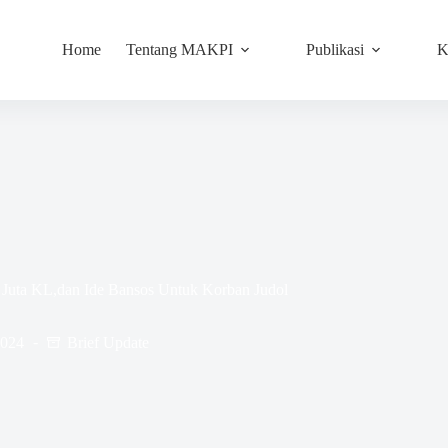
Home
Tentang MAKPI
Publikasi
K
Juta KL,dan Ide Bansos Untuk Korban Judol
2024
Brief Update