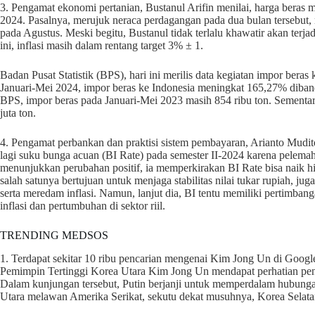
3. Pengamat ekonomi pertanian, Bustanul Arifin menilai, harga beras 
2024. Pasalnya, merujuk neraca perdagangan pada dua bulan tersebut, 
pada Agustus. Meski begitu, Bustanul tidak terlalu khawatir akan terj
ini, inflasi masih dalam rentang target 3% ± 1.
Badan Pusat Statistik (BPS), hari ini merilis data kegiatan impor bera
Januari-Mei 2024, impor beras ke Indonesia meningkat 165,27% diban
BPS, impor beras pada Januari-Mei 2023 masih 854 ribu ton. Sementa
juta ton.
4. Pengamat perbankan dan praktisi sistem pembayaran, Arianto Mud
lagi suku bunga acuan (BI Rate) pada semester II-2024 karena pelemah
menunjukkan perubahan positif, ia memperkirakan BI Rate bisa naik h
salah satunya bertujuan untuk menjaga stabilitas nilai tukar rupiah, ju
serta meredam inflasi. Namun, lanjut dia, BI tentu memiliki pertimba
inflasi dan pertumbuhan di sektor riil.
TRENDING MEDSOS
1. Terdapat sekitar 10 ribu pencarian mengenai Kim Jong Un di Googl
Pemimpin Tertinggi Korea Utara Kim Jong Un mendapat perhatian penu
Dalam kunjungan tersebut, Putin berjanji untuk memperdalam hubun
Utara melawan Amerika Serikat, sekutu dekat musuhnya, Korea Selata