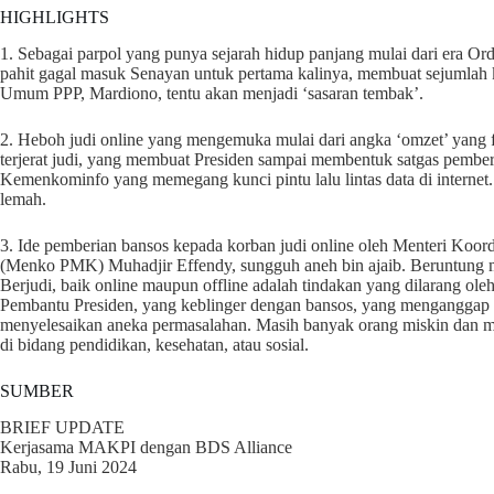
HIGHLIGHTS
1. Sebagai parpol yang punya sejarah hidup panjang mulai dari era Or
pahit gagal masuk Senayan untuk pertama kalinya, membuat sejumlah 
Umum PPP, Mardiono, tentu akan menjadi ‘sasaran tembak’.
2. Heboh judi online yang mengemuka mulai dari angka ‘omzet’ yang 
terjerat judi, yang membuat Presiden sampai membentuk satgas pember
Kemenkominfo yang memegang kunci pintu lalu lintas data di internet. 
lemah.
3. Ide pemberian bansos kepada korban judi online oleh Menteri Ko
(Menko PMK) Muhadjir Effendy, sungguh aneh bin ajaib. Beruntung m
Berjudi, baik online maupun offline adalah tindakan yang dilarang ol
Pembantu Presiden, yang keblinger dengan bansos, yang menganggap d
menyelesaikan aneka permasalahan. Masih banyak orang miskin dan m
di bidang pendidikan, kesehatan, atau sosial.
SUMBER
BRIEF UPDATE
Kerjasama MAKPI dengan BDS Alliance
Rabu, 19 Juni 2024