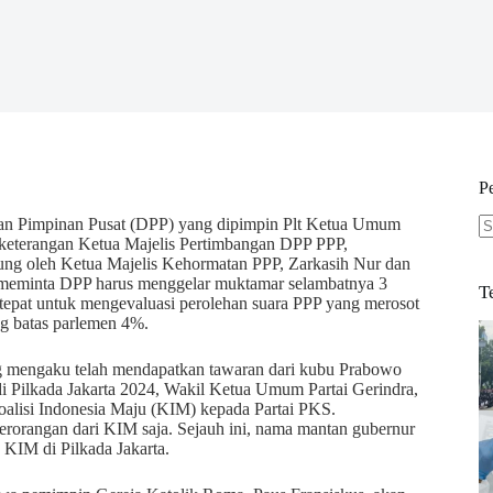
P
an Pimpinan Pusat (DPP) yang dipimpin Plt Ketua Umum
 keterangan Ketua Majelis Pertimbangan DPP PPP,
N
ng oleh Ketua Majelis Kehormatan PPP, Zarkasih Nur dan
re
s meminta DPP harus menggelar muktamar selambatnya 3
T
 tepat untuk mengevaluasi perolehan suara PPP yang merosot
ng batas parlemen 4%.
g mengaku telah mendapatkan tawaran dari kubu Prabowo
 Pilkada Jakarta 2024, Wakil Ketua Umum Partai Gerindra,
oalisi Indonesia Maju (KIM) kepada Partai PKS.
rorangan dari KIM saja. Sejauh ini, nama mantan gubernur
KIM di Pilkada Jakarta.