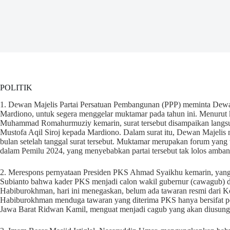
POLITIK
1. Dewan Majelis Partai Persatuan Pembangunan (PPP) meminta Dew
Mardiono, untuk segera menggelar muktamar pada tahun ini. Menurut
Muhammad Romahurmuziy kemarin, surat tersebut disampaikan langsu
Mustofa Aqil Siroj kepada Mardiono. Dalam surat itu, Dewan Majeli
bulan setelah tanggal surat tersebut. Muktamar merupakan forum yang
dalam Pemilu 2024, yang menyebabkan partai tersebut tak lolos amba
2. Merespons pernyataan Presiden PKS Ahmad Syaikhu kemarin, yan
Subianto bahwa kader PKS menjadi calon wakil gubernur (cawagub) di
Habiburokhman, hari ini menegaskan, belum ada tawaran resmi dari K
Habiburokhman menduga tawaran yang diterima PKS hanya bersifat pe
Jawa Barat Ridwan Kamil, menguat menjadi cagub yang akan diusung 