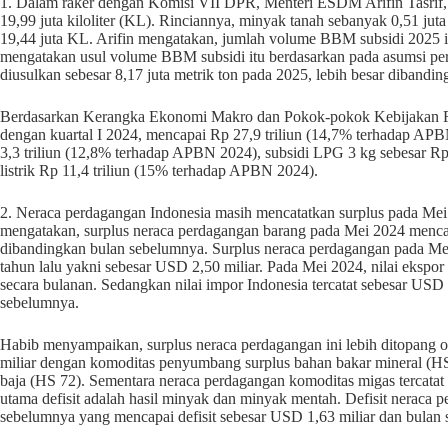
1. Dalam raker dengan Komisi VII DPR, Menteri ESDM Arifin Tasrif
19,99 juta kiloliter (KL). Rinciannya, minyak tanah sebanyak 0,51 juta
19,44 juta KL. Arifin mengatakan, jumlah volume BBM subsidi 2025 itu
mengatakan usul volume BBM subsidi itu berdasarkan pada asumsi p
diusulkan sebesar 8,17 juta metrik ton pada 2025, lebih besar dibandin
Berdasarkan Kerangka Ekonomi Makro dan Pokok-pokok Kebijakan Fis
dengan kuartal I 2024, mencapai Rp 27,9 triliun (14,7% terhadap APB
3,3 triliun (12,8% terhadap APBN 2024), subsidi LPG 3 kg sebesar Rp
listrik Rp 11,4 triliun (15% terhadap APBN 2024).
2. Neraca perdagangan Indonesia masih mencatatkan surplus pada Mei
mengatakan, surplus neraca perdagangan barang pada Mei 2024 menca
dibandingkan bulan sebelumnya. Surplus neraca perdagangan pada Mei 2
tahun lalu yakni sebesar USD 2,50 miliar. Pada Mei 2024, nilai ekspor
secara bulanan. Sedangkan nilai impor Indonesia tercatat sebesar US
sebelumnya.
Habib menyampaikan, surplus neraca perdagangan ini lebih ditopang 
miliar dengan komoditas penyumbang surplus bahan bakar mineral (HS
baja (HS 72). Sementara neraca perdagangan komoditas migas tercata
utama defisit adalah hasil minyak dan minyak mentah. Defisit neraca p
sebelumnya yang mencapai defisit sebesar USD 1,63 miliar dan bulan 