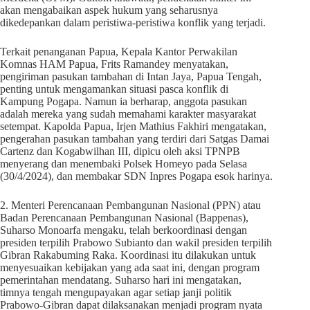
akan mengabaikan aspek hukum yang seharusnya
dikedepankan dalam peristiwa-peristiwa konflik yang terjadi.
Terkait penanganan Papua, Kepala Kantor Perwakilan
Komnas HAM Papua, Frits Ramandey menyatakan,
pengiriman pasukan tambahan di Intan Jaya, Papua Tengah,
penting untuk mengamankan situasi pasca konflik di
Kampung Pogapa. Namun ia berharap, anggota pasukan
adalah mereka yang sudah memahami karakter masyarakat
setempat. Kapolda Papua, Irjen Mathius Fakhiri mengatakan,
pengerahan pasukan tambahan yang terdiri dari Satgas Damai
Cartenz dan Kogabwilhan III, dipicu oleh aksi TPNPB
menyerang dan menembaki Polsek Homeyo pada Selasa
(30/4/2024), dan membakar SDN Inpres Pogapa esok harinya.
2. Menteri Perencanaan Pembangunan Nasional (PPN) atau
Badan Perencanaan Pembangunan Nasional (Bappenas),
Suharso Monoarfa mengaku, telah berkoordinasi dengan
presiden terpilih Prabowo Subianto dan wakil presiden terpilih
Gibran Rakabuming Raka. Koordinasi itu dilakukan untuk
menyesuaikan kebijakan yang ada saat ini, dengan program
pemerintahan mendatang. Suharso hari ini mengatakan,
timnya tengah mengupayakan agar setiap janji politik
Prabowo-Gibran dapat dilaksanakan menjadi program nyata