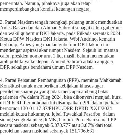
pemerintah. Namun, pihaknya juga akan tetap
mempertimbangkan kondisi keuangan negara.
3. Partai Nasdem tengah mengkaji peluang untuk menduetkan
Anies Baswedan dan Ahmad Sahroni sebagai calon gubernur
dan wakil gubernur DKI Jakarta, pada Pilkada serentak 2024.
Ketua DPW Nasdem DKI Jakarta, Wibi Andrino, kemarin
berharap, Anies yang mantan gubernur DKI Jakarta itu
mendengar aspirasi akar rumput Nasdem. Sejauh ini mantan
calon presiden nomor urut 1 itu, masih belum menentukan
arah politiknya ke depan. Ahmad Sahroni adalah anggota
DPR sekaligus bendahara umum DPP Nasdem.
4. Partai Persatuan Pembangunan (PPP), meminta Mahkamah
Konstitusi untuk memberikan kebijakan khusus agar
perolehan suaranya yang tidak mencapai ambang batas
parlemen 4% dalam Pileg 2024, bisa dikonversi menjadi kursi
di DPR RI. Permohonan ini disampaikan PPP dalam perkara
bernomor 130-01-17-37/PHPU.DPR-DPRD-XXII/2024
melalui kuasa hukumnya, Iqbal Tawakkal Pasaribu, dalam
sidang sengketa pileg di MK, hari ini. Perolehan suara PPP
secara nasional sebanyak 5.878.777 atau 3,87% dari total
perolehan suara nasional sebanyak 151.796.631.