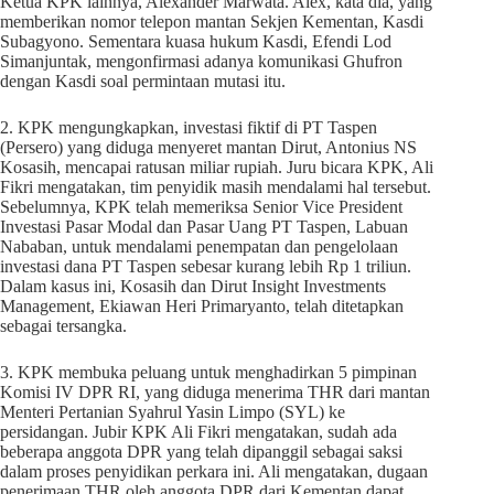
Ketua KPK lainnya, Alexander Marwata. Alex, kata dia, yang
memberikan nomor telepon mantan Sekjen Kementan, Kasdi
Subagyono. Sementara kuasa hukum Kasdi, Efendi Lod
Simanjuntak, mengonfirmasi adanya komunikasi Ghufron
dengan Kasdi soal permintaan mutasi itu.
2. KPK mengungkapkan, investasi fiktif di PT Taspen
(Persero) yang diduga menyeret mantan Dirut, Antonius NS
Kosasih, mencapai ratusan miliar rupiah. Juru bicara KPK, Ali
Fikri mengatakan, tim penyidik masih mendalami hal tersebut.
Sebelumnya, KPK telah memeriksa Senior Vice President
Investasi Pasar Modal dan Pasar Uang PT Taspen, Labuan
Nababan, untuk mendalami penempatan dan pengelolaan
investasi dana PT Taspen sebesar kurang lebih Rp 1 triliun.
Dalam kasus ini, Kosasih dan Dirut Insight Investments
Management, Ekiawan Heri Primaryanto, telah ditetapkan
sebagai tersangka.
3. KPK membuka peluang untuk menghadirkan 5 pimpinan
Komisi IV DPR RI, yang diduga menerima THR dari mantan
Menteri Pertanian Syahrul Yasin Limpo (SYL) ke
persidangan. Jubir KPK Ali Fikri mengatakan, sudah ada
beberapa anggota DPR yang telah dipanggil sebagai saksi
dalam proses penyidikan perkara ini. Ali mengatakan, dugaan
penerimaan THR oleh anggota DPR dari Kementan dapat