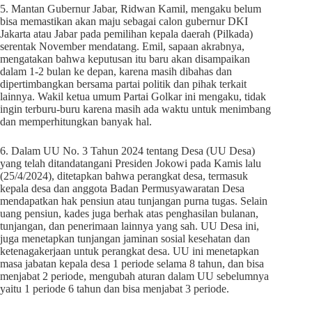
5. Mantan Gubernur Jabar, Ridwan Kamil, mengaku belum
bisa memastikan akan maju sebagai calon gubernur DKI
Jakarta atau Jabar pada pemilihan kepala daerah (Pilkada)
serentak November mendatang. Emil, sapaan akrabnya,
mengatakan bahwa keputusan itu baru akan disampaikan
dalam 1-2 bulan ke depan, karena masih dibahas dan
dipertimbangkan bersama partai politik dan pihak terkait
lainnya. Wakil ketua umum Partai Golkar ini mengaku, tidak
ingin terburu-buru karena masih ada waktu untuk menimbang
dan memperhitungkan banyak hal.
6. Dalam UU No. 3 Tahun 2024 tentang Desa (UU Desa)
yang telah ditandatangani Presiden Jokowi pada Kamis lalu
(25/4/2024), ditetapkan bahwa perangkat desa, termasuk
kepala desa dan anggota Badan Permusyawaratan Desa
mendapatkan hak pensiun atau tunjangan purna tugas. Selain
uang pensiun, kades juga berhak atas penghasilan bulanan,
tunjangan, dan penerimaan lainnya yang sah. UU Desa ini,
juga menetapkan tunjangan jaminan sosial kesehatan dan
ketenagakerjaan untuk perangkat desa. UU ini menetapkan
masa jabatan kepala desa 1 periode selama 8 tahun, dan bisa
menjabat 2 periode, mengubah aturan dalam UU sebelumnya
yaitu 1 periode 6 tahun dan bisa menjabat 3 periode.