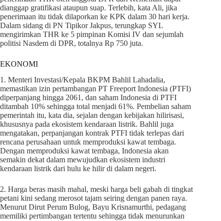
dianggap gratifikasi ataupun suap. Terlebih, kata Ali, jika
penerimaan itu tidak dilaporkan ke KPK dalam 30 hari kerja.
Dalam sidang di PN Tipikor Jakpus, terungkap SYL
mengirimkan THR ke 5 pimpinan Komisi IV dan sejumlah
politisi Nasdem di DPR, totalnya Rp 750 juta.
EKONOMI
1. Menteri Investasi/Kepala BKPM Bahlil Lahadalia,
memastikan izin pertambangan PT Freeport Indonesia (PTFI)
diperpanjang hingga 2061, dan saham Indonesia di PTFI
ditambah 10% sehingga total menjadi 61%. Pembelian saham
pemerintah itu, kata dia, sejalan dengan kebijakan hilirisasi,
khususnya pada ekosistem kendaraan listrik. Bahlil juga
mengatakan, perpanjangan kontrak PTFI tidak terlepas dari
rencana perusahaan untuk memproduksi kawat tembaga.
Dengan memproduksi kawat tembaga, Indonesia akan
semakin dekat dalam mewujudkan ekosistem industri
kendaraan listrik dari hulu ke hilir di dalam negeri.
2. Harga beras masih mahal, meski harga beli gabah di tingkat
petani kini sedang merosot tajam seiring dengan panen raya.
Menurut Dirut Perum Bulog, Bayu Krisnamurthi, pedagang
memiliki pertimbangan tertentu sehingga tidak menurunkan