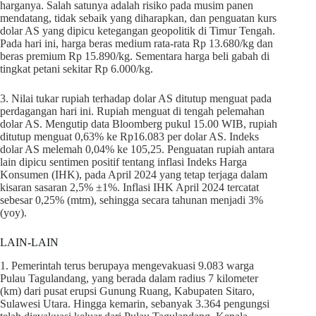
harganya. Salah satunya adalah risiko pada musim panen
mendatang, tidak sebaik yang diharapkan, dan penguatan kurs
dolar AS yang dipicu ketegangan geopolitik di Timur Tengah.
Pada hari ini, harga beras medium rata-rata Rp 13.680/kg dan
beras premium Rp 15.890/kg. Sementara harga beli gabah di
tingkat petani sekitar Rp 6.000/kg.
3. Nilai tukar rupiah terhadap dolar AS ditutup menguat pada
perdagangan hari ini. Rupiah menguat di tengah pelemahan
dolar AS. Mengutip data Bloomberg pukul 15.00 WIB, rupiah
ditutup menguat 0,63% ke Rp16.083 per dolar AS. Indeks
dolar AS melemah 0,04% ke 105,25. Penguatan rupiah antara
lain dipicu sentimen positif tentang inflasi Indeks Harga
Konsumen (IHK), pada April 2024 yang tetap terjaga dalam
kisaran sasaran 2,5% ±1%. Inflasi IHK April 2024 tercatat
sebesar 0,25% (mtm), sehingga secara tahunan menjadi 3%
(yoy).
LAIN-LAIN
1. Pemerintah terus berupaya mengevakuasi 9.083 warga
Pulau Tagulandang, yang berada dalam radius 7 kilometer
(km) dari pusat erupsi Gunung Ruang, Kabupaten Sitaro,
Sulawesi Utara. Hingga kemarin, sebanyak 3.364 pengungsi