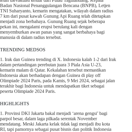
telah dievakuasi keluar dari Pulau Tagulandang. Kepala
Badan Nasional Penanggulangan Bencana (BNPB), Letjen
TNI Suharyanto, kemarin mengatakan, wilayah dalam radius
7 km dari pusat kawah Gunung Api Ruang telah ditetapkan
menjadi zona berbahaya. Gunung Ruang sejak beberapa
pekan ini, mengalami erupsi berulang kali dengan
menyemburkan awan panas yang sangat berbahaya bagi
manusia di dalam radius tersebut.
TRENDING MEDSOS
1. Irak dan Guinea trending di X. lndonesia kalah 1-2 dari Irak
dalam pertandingan perebutan juara 3 Piala Asia U-23,
kemarin malam di Qatar. Kekalahan tersebut memastikan
Indonesia akan berhadapan dengan Guinea di play off
Olimpiade 2024 Paris, pada Kamis, 9 Mei 2024, sebagai jalan
terakhir bagi Indonesia untuk mendapatkan tiket sebagai
peserta Olimpiade 2024 Paris.
HIGHLIGHTS
1. Provinsi DKI Jakarta bakal menjadi ‘arena gengsi’ bagi
parpol besar, dalam laga pilkada serentak November
mendatang. Meski Jakarta kelak tidak lagi menjadi ibu kota
RI, tapi pamornya sebagai pusat bisnis dan politik Indonesia