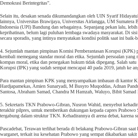
Demokrasi Berintegritas”.
Selain itu, desakan senada dikumandangkan oleh UIN Syarif Hidayatula
lainnya, Universitas Brawijaya, Universitas Airlangga, UM Sumatera B
Indonesia (UPI) Bandung dan sebagainya. Sepanjang pekan lalu, lebih
keprihatinan, belum lagi puluhan lembaga swadaya masyarakat. Di sis
secara sporadis, yang intinya menyatakan kondisi politik saat ini baik-b
4. Sejumlah mantan pimpinan Komisi Pemberantasan Korupsi (KPK) p
kembali memegang standar moral dan etika. Sejumlah persoalan yang 
kompas moral, etika dan penegakan hukum tidak dipegang. Salah satu 
Korupsi (IPK) yang sudah sempat mencapai 40 pada 2019, jatuh ke a
Para mantan pimpinan KPK yang menyampaikan imbauan di kantor KPK
Hardjapamekas, Amien Sunaryadi, M Busyro Muqoddas, Adnan Pandu 
Santosa, Abraham Samad, Chandra M Hamzah, Waluyo, Bibit Samad 
5. Sekretaris TKN Prabowo-Gibran, Nusron Wahid, menyebut kehadir
terakhir pilpres, untuk memberikan dukungan kepada capres Prabow
tergabung dalam struktur TKN. Kehadirannya di arena debat, karena su
Pascadebat, Terawan terlihat berada di belakang Prabowo-Gibran saat
warganet, terkait isu kesehatan Prabowo yang sempat dikabarkan saki