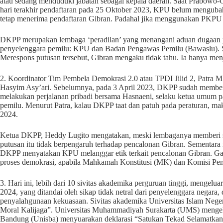
atau sedang menduduki jabatan sebagai kepala daerah. Saat Prabowo-G
hari terakhir pendaftaran pada 25 Oktober 2023, KPU belum mengubah
tetap menerima pendaftaran Gibran. Padahal jika menggunakan PKPU 
DKPP merupakan lembaga ‘peradilan’ yang menangani aduan dugaan pe
penyelenggara pemilu: KPU dan Badan Pengawas Pemilu (Bawaslu). Sa
Merespons putusan tersebut, Gibran mengaku tidak tahu. Ia hanya menja
2. Koordinator Tim Pembela Demokrasi 2.0 atau TPDI Jilid 2, Patr
Hasyim Asy’ari. Sebelumnya, pada 3 April 2023, DKPP sudah memberi
melakukan perjalanan pribadi bersama Hasnaeni, selaku ketua umum pa
pemilu. Menurut Patra, kalau DKPP taat dan patuh pada peraturan, ma
2024.
Ketua DKPP, Heddy Lugito mengatakan, meski lembaganya memberi sa
putusan itu tidak berpengaruh terhadap pencalonan Gibran. Sementara 
DKPP menyatakan KPU melanggar etik terkait pencalonan Gibran. Ga
proses demokrasi, apabila Mahkamah Konstitusi (MK) dan Komisi Pe
3. Hari ini, lebih dari 10 sivitas akademika perguruan tinggi, mengelu
2024, yang ditandai oleh sikap tidak netral dari penyelenggara negar
penyalahgunaan kekuasaan. Sivitas akademika Universitas Islam Neg
Moral Kalijaga”. Universitas Muhammadiyah Surakarta (UMS) mengel
Bandung (Unisba) menyuarakan deklarasi “Satukan Tekad Selamatkan