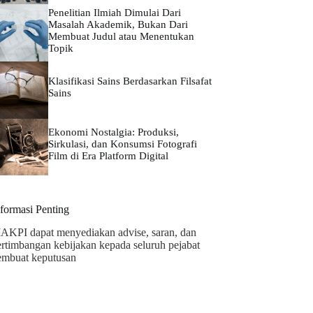
Penelitian Ilmiah Dimulai Dari
Masalah Akademik, Bukan Dari
Membuat Judul atau Menentukan
Topik
Klasifikasi Sains Berdasarkan Filsafat
Sains
Ekonomi Nostalgia: Produksi,
Sirkulasi, dan Konsumsi Fotografi
Film di Era Platform Digital
nformasi Penting
AKPI dapat menyediakan advise, saran, dan
ertimbangan kebijakan kepada seluruh pejabat
embuat keputusan