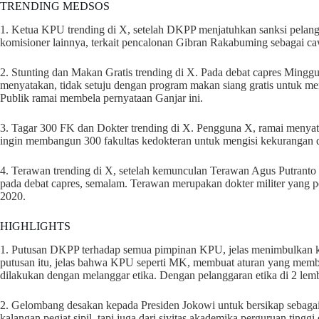
TRENDING MEDSOS
1. Ketua KPU trending di X, setelah DKPP menjatuhkan sanksi pelan
komisioner lainnya, terkait pencalonan Gibran Rakabuming sebagai c
2. Stunting dan Makan Gratis trending di X. Pada debat capres Mingg
menyatakan, tidak setuju dengan program makan siang gratis untuk me
Publik ramai membela pernyataan Ganjar ini.
3. Tagar 300 FK dan Dokter trending di X. Pengguna X, ramai menyat
ingin membangun 300 fakultas kedokteran untuk mengisi kekurangan d
4. Terawan trending di X, setelah kemunculan Terawan Agus Putranto
pada debat capres, semalam. Terawan merupakan dokter militer yang 
2020.
HIGHLIGHTS
1. Putusan DKPP terhadap semua pimpinan KPU, jelas menimbulkan ke
putusan itu, jelas bahwa KPU seperti MK, membuat aturan yang membuk
dilakukan dengan melanggar etika. Dengan pelanggaran etika di 2 lemb
2. Gelombang desakan kepada Presiden Jokowi untuk bersikap sebagai
kalangan pegiat sipil, tapi juga dari sivitas akademika perguruan tingg