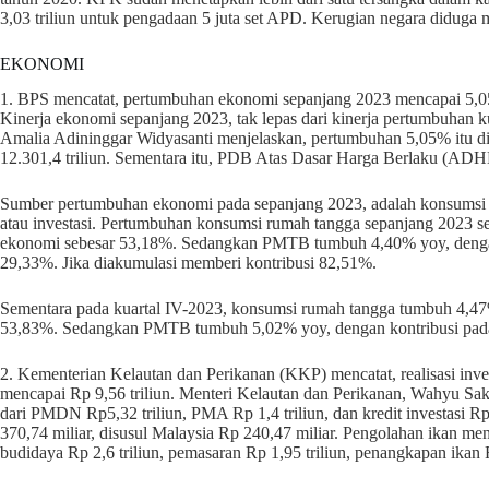
3,03 triliun untuk pengadaan 5 juta set APD. Kerugian negara diduga 
EKONOMI
1. BPS mencatat, pertumbuhan ekonomi sepanjang 2023 mencapai 5,05%
Kinerja ekonomi sepanjang 2023, tak lepas dari kinerja pertumbuhan 
Amalia Adininggar Widyasanti menjelaskan, pertumbuhan 5,05% itu 
12.301,4 triliun. Sementara itu, PDB Atas Dasar Harga Berlaku (ADHB
Sumber pertumbuhan ekonomi pada sepanjang 2023, adalah konsums
atau investasi. Pertumbuhan konsumsi rumah tangga sepanjang 2023 s
ekonomi sebesar 53,18%. Sedangkan PMTB tumbuh 4,40% yoy, dengan
29,33%. Jika diakumulasi memberi kontribusi 82,51%.
Sementara pada kuartal IV-2023, konsumsi rumah tangga tumbuh 4,4
53,83%. Sedangkan PMTB tumbuh 5,02% yoy, dengan kontribusi pad
2. Kementerian Kelautan dan Perikanan (KKP) mencatat, realisasi inves
mencapai Rp 9,56 triliun. Menteri Kelautan dan Perikanan, Wahyu Sakt
dari PMDN Rp5,32 triliun, PMA Rp 1,4 triliun, dan kredit investasi Rp
370,74 miliar, disusul Malaysia Rp 240,47 miliar. Pengolahan ikan mene
budidaya Rp 2,6 triliun, pemasaran Rp 1,95 triliun, penangkapan ikan R