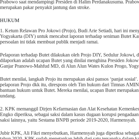
Prabowo saat mendampingi Presiden di Halim Perdanakusuma. Prabow
merupakan pakar penyakit jantung dan stroke.
HUKUM
1. Ketum Relawan Pro Jokowi (Projo), Budi Arie Setiadi, hari ini me
Yogyakarta (DIY) untuk mencabut laporan terhadap seniman Butet Kar
persoalan ini tidak membuat publik menjadi ramai.
Pelaporan terhadap Butet dilakukan oleh Projo DIY, Sedulur Jokowi,
dilaporkan adalah ucapan Butet yang dinilai menghina Presiden Joko
Ganjar Pranowo-Mahfud MD, di Alun Alun Wates Kulon Progo, Yogya
Butet menilai, langkah Projo itu merupakan aksi pansos ‘panjat sosial’
pelaporan Projo dkk itu, direspons oleh Tim hukum dari Timnas AM
bantuan hukum untuk Butet. Mereka menilai, ucapan Butet merupakan
undang.
2. KPK memanggil Dirjen Kefarmasian dan Alat Kesehatan Kemenkes p
Engko diperiksa, sebagai saksi dalam kasus dugaan korupsi pengada
saksi lainnya, yaitu Sestama BNPB periode 2019-2020, Harmensyah.
Jubir KPK, Ali Fikri menyebutkan, Harmensyah juga diperiksa sebagai
tahun 2020. KPK sudah menetapkan lebih dari satu tersangka dalam ka