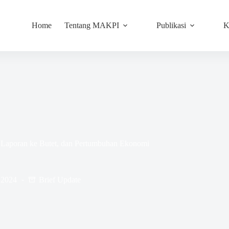
Home
Tentang MAKPI
Publikasi
K
 Laporan ke Butet, dan Pertumbuhan Ekonomi
 2024
Brief Update