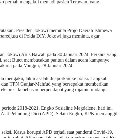
o pernah mengakui menjadi pasien Terawan, yang
nyatakan, Presiden Jokowi meminta Projo Daerah Istimewa
taredjasa di Polda DIY. Jokowi juga meminta, agar
 dan Jokowi Arus Bawah pada 30 Januari 2024. Perkara yang
wi, saat Butet membacakan pantun dalam acara kampanye
karta pada Minggu, 28 Januari 2024.
. Ia mengaku, tak masalah dilaporkan ke polisi. Langkah
IN dan TPN Ganjar-Mahfud yang bersepakat memberikan
 ekspresi kebebasan berpendapat yang dijamin undang-
eriode 2018-2021, Engko Sosialine Magdalene, hari ini.
an Alat Pelindung Diri (APD). Selain Engko, KPK memanggil
 saksi. Kasus korupsi APD terjadi saat pandemi Covid-19,
sus tersebut. Ali mengatakan, nilai proyeknya mencapai Rp