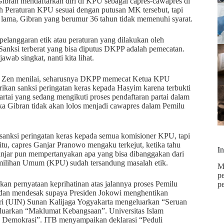
ibran mendaftarkan diri di KPU sebagai capres-cawapres di
 Peraturan KPU sesuai dengan putusan MK tersebut, tapi
lama, Gibran yang berumur 36 tahun tidak memenuhi syarat.
langgaran etik atau peraturan yang dilakukan oleh
nksi terberat yang bisa diputus DKPP adalah pemecatan.
wab singkat, nanti kita lihat.
a M Zen menilai, seharusnya DKPP memecat Ketua KPU
kan sanksi peringatan keras kepada Hasyim karena terbukti
rtai yang sedang mengikuti proses pendaftaran partai dalam
ka Gibran tidak akan lolos menjadi cawapres dalam Pemilu
nksi peringatan keras kepada semua komisioner KPU, tapi
itu, capres Ganjar Pranowo mengaku terkejut, ketika tahu
I
njar pun mempertanyakan apa yang bisa dibanggakan dari
milihan Umum (KPU) sudah tersandung masalah etik.
M
p
arkan pernyataan keprihatinan atas jalannya proses Pemilu
p
a, dan mendesak supaya Presiden Jokowi menghentikan
eri (UIN) Sunan Kalijaga Yogyakarta mengeluarkan “Seruan
uarkan “Maklumat Kebangsaan”. Universitas Islam
 Demokrasi”. ITB menyampaikan deklarasi “Peduli