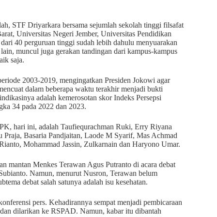
h, STF Driyarkara bersama sejumlah sekolah tinggi filsafat
arat, Universitas Negeri Jember, Universitas Pendidikan
 dari 40 perguruan tinggi sudah lebih dahulu menyuarakan
i lain, muncul juga gerakan tandingan dari kampus-kampus
aik saja.
eriode 2003-2019, mengingatkan Presiden Jokowi agar
mencuat dalam beberapa waktu terakhir menjadi bukti
indikasinya adalah kemerosotan skor Indeks Persepsi
ngka 34 pada 2022 dan 2023.
, hari ini, adalah Taufiequrachman Ruki, Erry Riyana
Praja, Basaria Pandjaitan, Laode M Syarif, Mas Achmad
Rianto, Mohammad Jassin, Zulkarnain dan Haryono Umar.
an mantan Menkes Terawan Agus Putranto di acara debat
o Subianto. Namun, menurut Nusron, Terawan belum
btema debat salah satunya adalah isu kesehatan.
 konferensi pers. Kehadirannya sempat menjadi pembicaraan
t dan dilarikan ke RSPAD. Namun, kabar itu dibantah