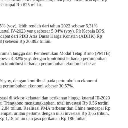
mencapai Rp 625 miliar.
 (yoy), lebih rendah dari tahun 2022 sebesar 5,31%.
kuartal IV-2023 yang sebesar 5,04% (yoy). Plt Kepala BPS,
didapat dari PDB Atas Dasar Harga Konstan (ADHK) Rp
) sebesar Rp 20.892 triliun.
i rumah tangga dan Pembentukan Modal Tetap Bruto (PMTB)
ebesar 4,82% yoy, dengan kontribusi terhadap pertumbuhan
 kontribusi terhadap pertumbuhan ekonomi sebesar
7% yoy, dengan kontribusi pada pertumbuhan ekonomi
a pertumbuhan ekonomi sebesar 30,57%.
tasi di sektor kelautan dan perikanan hingga kuartal III-2023
i Trenggono mengungkapkan, total investasi Rp 9,56 terdiri
 2,84 triliun. Realisasi PMA terbesar dari China mencapai Rp
mpati urutan pertama dengan nilai investasi Rp 3,65 triliun,
p 1,18 triliun dan jasa perikanan Rp 186 miliar.