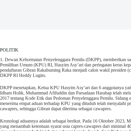
POLITIK
1. Dewan Kehormatan Penyelenggara Pemilu (DKPP), memberikan sank
Pemilihan Umum (KPU) RI, Hasyim Asy’ari dan peringatan keras kepa
pendaftaran Gibran Rakabuming Raka menjadi calon wakil presiden (ca
DKPP RI Heddy Lugito.
DKPP menetapkan, Ketua KPU Hasyim Asy’ari dan 6 anggotanya yaitu Y
Idham Holik, Muhammad Afifuddin dan Parsadaan Harahap telah mela
2017 tentang Kode Etik dan Pedoman Penyelenggara Pemilu. Sidang 
menerima empat aduan terhadap KPU yang dituduh telah menyalahi pr
cawapres, sehingga Gibran dapat diterima sebagai cawapres.
Kronologi aduannya adalah sebagai berikut. Pada 16 Oktober 2023,
yang menambah ketentuan syarat usia capres-cawapres dari minimal 40