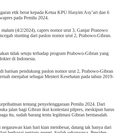
ggaran etik berat kepada Ketua KPU Hasyim Asy’ari dan 6
awapres pada Pemilu 2024.
u malam (4/2/2024), capres nomor urut 3, Ganjar Pranowo
ncegah stunting dari paslon nomor urut 2, Prabowo-Gibran.
akan tidak setuju terhadap program Prabowo-Gibran yang
okter di Indonesia.
 di barisan pendukung paslon nomor urut 2, Prabowo-Gibran
pernah menjabat sebagai Menteri Kesehatan pada tahun 2019-
prihatinan tentang penyelenggaraan Pemilu 2024. Dari
a jalan bagi Gibran ikut kontestasi pilpres, meskipun harus
aga itu, sudah barang tentu legitimasi Gibran bermasalah.
 negarawan kian hari kian membesar, datang tak hanya dari
i dari berbagai penjuru negeri. Sudah seharusnya, Presiden