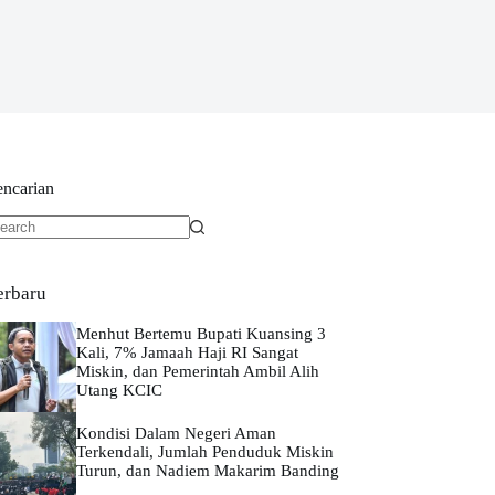
encarian
o
sults
erbaru
Menhut Bertemu Bupati Kuansing 3
Kali, 7% Jamaah Haji RI Sangat
Miskin, dan Pemerintah Ambil Alih
Utang KCIC
Kondisi Dalam Negeri Aman
Terkendali, Jumlah Penduduk Miskin
Turun, dan Nadiem Makarim Banding