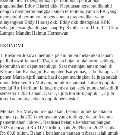
Estiono, telah mengabulkan permohonan pencabutan
praperadilan Eddy Hiariej dkk. Keputusan tersebut diambil
dengan mempertimbangkan sikap termohon, yaitu KPK yang
menyetujui permohonan pencabutan praperadilan yang
dilayangkan Eddy Hiariej dkk. Eddy dkk ditetapkan KPK
sebagai tersangka dugaan suap Rp 8 miliar dari Dirut PT Citra
Lampia Mandiri Helmut Hermawan.
EKONOMI
1. Presiden Jokowi meminta petani mulai melakukan tanam
padi di awal Januari 2024, karena hujan mulai turun sehingga
kebutuhan air dapat tercukupi. Saat meninjau tanam padi di
Kecamatan Kalibagor, Kabupaten Banyumas, ia berharap saat
panen Maret-April nanti, hasil dapat meningkat. Ia juga sudah
minta Menkeu Sri Mulyani, untuk menambah subsidi pupuk
senilai Rp 14 triliun. Ia juga memastikan stok pupuk subsidi di
semester I-2024 aman. Dari 1,7 juta ton stok pupuk, 1,2 juta
ton di antaranya adalah pupuk bersubsidi.
Menkeu Sri Mulyani mengatakan, belanja untuk ketahanan
pangan pada 2023 merupakan yang tertinggi dalam 5 tahun
pemerintahan Jokowi. Realisasi belanja ketahanan pangan
2023 mencapai Rp 112,7 triliun, naik 26,9% dari 2022 senilai
Rp 88,8 triliun. Belanja ketahanan pangan terbesar ialah untuk