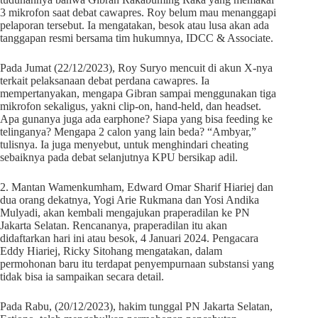
3 mikrofon saat debat cawapres. Roy belum mau menanggapi
pelaporan tersebut. Ia mengatakan, besok atau lusa akan ada
tanggapan resmi bersama tim hukumnya, IDCC & Associate.
Pada Jumat (22/12/2023), Roy Suryo mencuit di akun X-nya
terkait pelaksanaan debat perdana cawapres. Ia
mempertanyakan, mengapa Gibran sampai menggunakan tiga
mikrofon sekaligus, yakni clip-on, hand-held, dan headset.
Apa gunanya juga ada earphone? Siapa yang bisa feeding ke
telinganya? Mengapa 2 calon yang lain beda? “Ambyar,”
tulisnya. Ia juga menyebut, untuk menghindari cheating
sebaiknya pada debat selanjutnya KPU bersikap adil.
2. Mantan Wamenkumham, Edward Omar Sharif Hiariej dan
dua orang dekatnya, Yogi Arie Rukmana dan Yosi Andika
Mulyadi, akan kembali mengajukan praperadilan ke PN
Jakarta Selatan. Rencananya, praperadilan itu akan
didaftarkan hari ini atau besok, 4 Januari 2024. Pengacara
Eddy Hiariej, Ricky Sitohang mengatakan, dalam
permohonan baru itu terdapat penyempurnaan substansi yang
tidak bisa ia sampaikan secara detail.
Pada Rabu, (20/12/2023), hakim tunggal PN Jakarta Selatan,