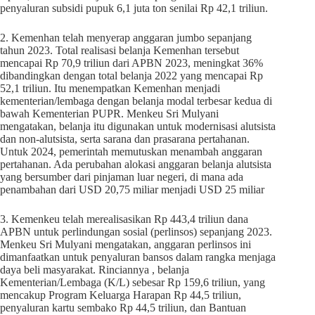
penyaluran subsidi pupuk 6,1 juta ton senilai Rp 42,1 triliun.
2. Kemenhan telah menyerap anggaran jumbo sepanjang
tahun 2023. Total realisasi belanja Kemenhan tersebut
mencapai Rp 70,9 triliun dari APBN 2023, meningkat 36%
dibandingkan dengan total belanja 2022 yang mencapai Rp
52,1 triliun. Itu menempatkan Kemenhan menjadi
kementerian/lembaga dengan belanja modal terbesar kedua di
bawah Kementerian PUPR. Menkeu Sri Mulyani
mengatakan, belanja itu digunakan untuk modernisasi alutsista
dan non-alutsista, serta sarana dan prasarana pertahanan.
Untuk 2024, pemerintah memutuskan menambah anggaran
pertahanan. Ada perubahan alokasi anggaran belanja alutsista
yang bersumber dari pinjaman luar negeri, di mana ada
penambahan dari USD 20,75 miliar menjadi USD 25 miliar
3. Kemenkeu telah merealisasikan Rp 443,4 triliun dana
APBN untuk perlindungan sosial (perlinsos) sepanjang 2023.
Menkeu Sri Mulyani mengatakan, anggaran perlinsos ini
dimanfaatkan untuk penyaluran bansos dalam rangka menjaga
daya beli masyarakat. Rinciannya , belanja
Kementerian/Lembaga (K/L) sebesar Rp 159,6 triliun, yang
mencakup Program Keluarga Harapan Rp 44,5 triliun,
penyaluran kartu sembako Rp 44,5 triliun, dan Bantuan