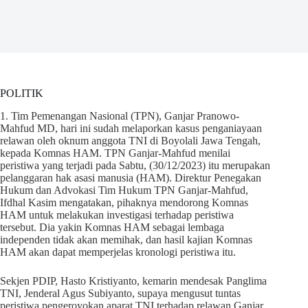
POLITIK
1. Tim Pemenangan Nasional (TPN), Ganjar Pranowo-
Mahfud MD, hari ini sudah melaporkan kasus penganiayaan
relawan oleh oknum anggota TNI di Boyolali Jawa Tengah,
kepada Komnas HAM. TPN Ganjar-Mahfud menilai
peristiwa yang terjadi pada Sabtu, (30/12/2023) itu merupakan
pelanggaran hak asasi manusia (HAM). Direktur Penegakan
Hukum dan Advokasi Tim Hukum TPN Ganjar-Mahfud,
Ifdhal Kasim mengatakan, pihaknya mendorong Komnas
HAM untuk melakukan investigasi terhadap peristiwa
tersebut. Dia yakin Komnas HAM sebagai lembaga
independen tidak akan memihak, dan hasil kajian Komnas
HAM akan dapat memperjelas kronologi peristiwa itu.
Sekjen PDIP, Hasto Kristiyanto, kemarin mendesak Panglima
TNI, Jenderal Agus Subiyanto, supaya mengusut tuntas
peristiwa pengeroyokan aparat TNI terhadap relawan Ganjar