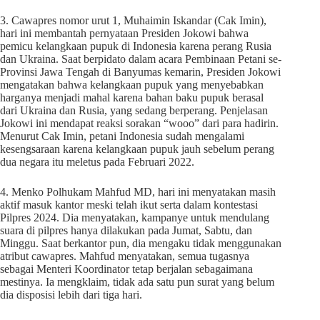
3. Cawapres nomor urut 1, Muhaimin Iskandar (Cak Imin),
hari ini membantah pernyataan Presiden Jokowi bahwa
pemicu kelangkaan pupuk di Indonesia karena perang Rusia
dan Ukraina. Saat berpidato dalam acara Pembinaan Petani se-
Provinsi Jawa Tengah di Banyumas kemarin, Presiden Jokowi
mengatakan bahwa kelangkaan pupuk yang menyebabkan
harganya menjadi mahal karena bahan baku pupuk berasal
dari Ukraina dan Rusia, yang sedang berperang. Penjelasan
Jokowi ini mendapat reaksi sorakan “wooo” dari para hadirin.
Menurut Cak Imin, petani Indonesia sudah mengalami
kesengsaraan karena kelangkaan pupuk jauh sebelum perang
dua negara itu meletus pada Februari 2022.
4. Menko Polhukam Mahfud MD, hari ini menyatakan masih
aktif masuk kantor meski telah ikut serta dalam kontestasi
Pilpres 2024. Dia menyatakan, kampanye untuk mendulang
suara di pilpres hanya dilakukan pada Jumat, Sabtu, dan
Minggu. Saat berkantor pun, dia mengaku tidak menggunakan
atribut cawapres. Mahfud menyatakan, semua tugasnya
sebagai Menteri Koordinator tetap berjalan sebagaimana
mestinya. Ia mengklaim, tidak ada satu pun surat yang belum
dia disposisi lebih dari tiga hari.