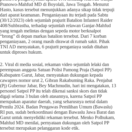
Pranowo-Mahfud MD di Boyolali, Jawa Tengah. Menurut
Hasto, kasus tersebut menunjukkan adanya sikap tidak terpuji
dari aparat keamanan. Penganiayaan itu terjadi pada Sabtu
(30/12/2023) oleh sejumlah prajurit Batalion Infanteri Raider
408/Suhbrastha, terhadap sejumlah relawan Ganjar-Mahfud
yang tengah melintas dengan sepeda motor berknalpot
“brong” di depan markas batalion tersebut. Dari 7 korban
penganiayaan, 2 orang masih dirawat di rumah sakit. Pihak
TNI AD menyatakan, 6 prajurit penganiaya sudah ditahan
untuk diproses hukum.
2. Viral di media sosial, rekaman video sejumlah lelaki dan
perempuan anggota Satuan Polisi Pamong Praja (Satpol PP)
Kabupaten Garut, Jabar, menyatakan dukungan kepada
cawapres nomor urut 2, Gibran Rakabuming Raka. Penjabat
(Pj) Gubernur Jabar, Bey Machmudin, hari ini mengatakan, 13
personel Satpol PP itu telah dikenai sanksi skors dan tidak
digaji selama 3 bulan oleh atasannya, karena Satpol PP
merupakan aparatur daerah, yang seharusnya netral dalam
Pemilu 2024. Badan Pengawas Pemilihan Umum (Bawaslu)
RI pun, sudah berkoordinasi dengan Bawaslu Jawa Barat dan
Garut untuk menyelidiki rekaman tersebut. Menko Polhukam,
Mahfud MD menilai, pernyataan dukungan oleh Satpol PP
tersebut merupakan pelanggaran kode etik.