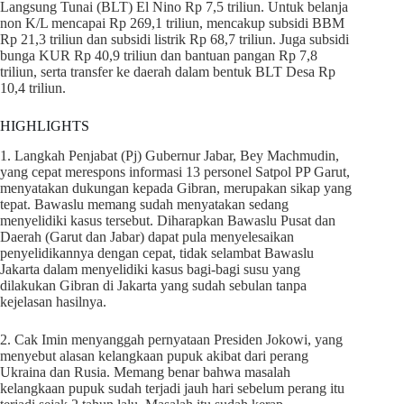
Langsung Tunai (BLT) El Nino Rp 7,5 triliun. Untuk belanja
non K/L mencapai Rp 269,1 triliun, mencakup subsidi BBM
Rp 21,3 triliun dan subsidi listrik Rp 68,7 triliun. Juga subsidi
bunga KUR Rp 40,9 triliun dan bantuan pangan Rp 7,8
triliun, serta transfer ke daerah dalam bentuk BLT Desa Rp
10,4 triliun.
HIGHLIGHTS
1. Langkah Penjabat (Pj) Gubernur Jabar, Bey Machmudin,
yang cepat merespons informasi 13 personel Satpol PP Garut,
menyatakan dukungan kepada Gibran, merupakan sikap yang
tepat. Bawaslu memang sudah menyatakan sedang
menyelidiki kasus tersebut. Diharapkan Bawaslu Pusat dan
Daerah (Garut dan Jabar) dapat pula menyelesaikan
penyelidikannya dengan cepat, tidak selambat Bawaslu
Jakarta dalam menyelidiki kasus bagi-bagi susu yang
dilakukan Gibran di Jakarta yang sudah sebulan tanpa
kejelasan hasilnya.
2. Cak Imin menyanggah pernyataan Presiden Jokowi, yang
menyebut alasan kelangkaan pupuk akibat dari perang
Ukraina dan Rusia. Memang benar bahwa masalah
kelangkaan pupuk sudah terjadi jauh hari sebelum perang itu