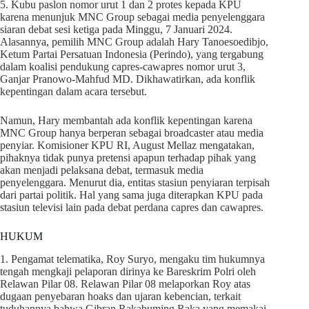
5. Kubu paslon nomor urut 1 dan 2 protes kepada KPU
karena menunjuk MNC Group sebagai media penyelenggara
siaran debat sesi ketiga pada Minggu, 7 Januari 2024.
Alasannya, pemilih MNC Group adalah Hary Tanoesoedibjo,
Ketum Partai Persatuan Indonesia (Perindo), yang tergabung
dalam koalisi pendukung capres-cawapres nomor urut 3,
Ganjar Pranowo-Mahfud MD. Dikhawatirkan, ada konflik
kepentingan dalam acara tersebut.
Namun, Hary membantah ada konflik kepentingan karena
MNC Group hanya berperan sebagai broadcaster atau media
penyiar. Komisioner KPU RI, August Mellaz mengatakan,
pihaknya tidak punya pretensi apapun terhadap pihak yang
akan menjadi pelaksana debat, termasuk media
penyelenggara. Menurut dia, entitas stasiun penyiaran terpisah
dari partai politik. Hal yang sama juga diterapkan KPU pada
stasiun televisi lain pada debat perdana capres dan cawapres.
HUKUM
1. Pengamat telematika, Roy Suryo, mengaku tim hukumnya
tengah mengkaji pelaporan dirinya ke Bareskrim Polri oleh
Relawan Pilar 08. Relawan Pilar 08 melaporkan Roy atas
dugaan penyebaran hoaks dan ujaran kebencian, terkait
tuduhannya bahwa Gibran Rakabuming Raka yang memakai