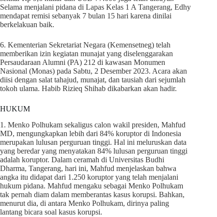
Selama menjalani pidana di Lapas Kelas 1 A Tangerang, Edhy
mendapat remisi sebanyak 7 bulan 15 hari karena dinilai
berkelakuan baik.
6. Kementerian Sekretariat Negara (Kemensetneg) telah
memberikan izin kegiatan munajat yang diselenggarakan
Persaudaraan Alumni (PA) 212 di kawasan Monumen
Nasional (Monas) pada Sabtu, 2 Desember 2023. Acara akan
diisi dengan salat tahajud, munajat, dan tausiah dari sejumlah
tokoh ulama. Habib Rizieq Shihab dikabarkan akan hadir.
HUKUM
1. Menko Polhukam sekaligus calon wakil presiden, Mahfud
MD, mengungkapkan lebih dari 84% koruptor di Indonesia
merupakan lulusan perguruan tinggi. Hal ini meluruskan data
yang beredar yang menyatakan 84% lulusan perguruan tinggi
adalah koruptor. Dalam ceramah di Universitas Budhi
Dharma, Tangerang, hari ini, Mahfud menjelaskan bahwa
angka itu didapat dari 1.250 koruptor yang telah menjalani
hukum pidana. Mahfud mengaku sebagai Menko Polhukam
tak pernah diam dalam memberantas kasus korupsi. Bahkan,
menurut dia, di antara Menko Polhukam, dirinya paling
lantang bicara soal kasus korupsi.