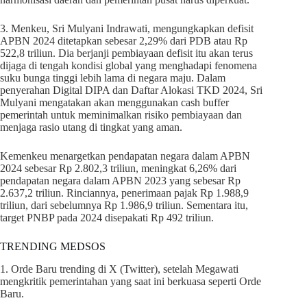
3. Menkeu, Sri Mulyani Indrawati, mengungkapkan defisit
APBN 2024 ditetapkan sebesar 2,29% dari PDB atau Rp
522,8 triliun. Dia berjanji pembiayaan defisit itu akan terus
dijaga di tengah kondisi global yang menghadapi fenomena
suku bunga tinggi lebih lama di negara maju. Dalam
penyerahan Digital DIPA dan Daftar Alokasi TKD 2024, Sri
Mulyani mengatakan akan menggunakan cash buffer
pemerintah untuk meminimalkan risiko pembiayaan dan
menjaga rasio utang di tingkat yang aman.
Kemenkeu menargetkan pendapatan negara dalam APBN
2024 sebesar Rp 2.802,3 triliun, meningkat 6,26% dari
pendapatan negara dalam APBN 2023 yang sebesar Rp
2.637,2 triliun. Rinciannya, penerimaan pajak Rp 1.988,9
triliun, dari sebelumnya Rp 1.986,9 triliun. Sementara itu,
target PNBP pada 2024 disepakati Rp 492 triliun.
TRENDING MEDSOS
1. Orde Baru trending di X (Twitter), setelah Megawati
mengkritik pemerintahan yang saat ini berkuasa seperti Orde
Baru.