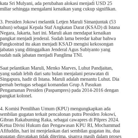
kata Sri Mulyani, ada perubahan alokasi menjadi USD 25
miliar sehingga mengalami kenaikan yang cukup signifikan.
3. Presiden Jokowi melantik Letjen Maruli Simanjuntak (53
tahun) sebagai Kepala Staf Angkatan Darat (KSAD) di Istana
Negara, Jakarta, hari ini. Maruli akan mendapat kenaikan
pangkat menjadi jenderal. Sudah lama beredar kabar bahwa
Pangkostrad itu akan menjadi KSAD mengisi kekosongan
jabatan yang ditinggalkan Jenderal Agus Subiyanto yang
sudah naik jabatan menjadi Panglima TNI.
Saat pelantikan Maruli, Menko Marves, Luhut Pandjaitan,
yang sudah lebih dari satu bulan menjalani perawatan di
Singapura, hadir di Istana. Maruli adalah menantu Luhut. Dia
pernah bertugas sebagai komandan Grup A Pasukan
Pengamanan Presiden (Paspampres) pada 2014-2016 dengan
pangkat kolonel.
4. Komisi Pemilihan Umum (KPU) mengungkapkan ada
sembilan gugatan terkait pencalonan putra Presiden Jokowi,
Gibran Rakabuming Raka, sebagai cawapres di Pilpres 2024.
Ketua Divisi Hukum dan Pengawasan KPU RI, Mochammad
Afifuddin, hari ini menjelaskan dari sembilan gugatan itu, dua
gugatan dinyatakan tidak diterima, sisanya masih dalam proses