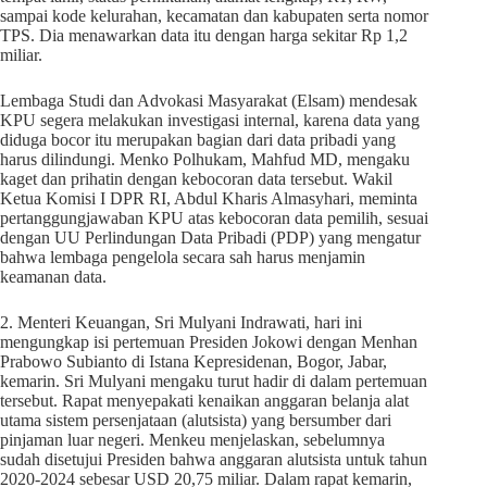
sampai kode kelurahan, kecamatan dan kabupaten serta nomor
TPS. Dia menawarkan data itu dengan harga sekitar Rp 1,2
miliar.
Lembaga Studi dan Advokasi Masyarakat (Elsam) mendesak
KPU segera melakukan investigasi internal, karena data yang
diduga bocor itu merupakan bagian dari data pribadi yang
harus dilindungi. Menko Polhukam, Mahfud MD, mengaku
kaget dan prihatin dengan kebocoran data tersebut. Wakil
Ketua Komisi I DPR RI, Abdul Kharis Almasyhari, meminta
pertanggungjawaban KPU atas kebocoran data pemilih, sesuai
dengan UU Perlindungan Data Pribadi (PDP) yang mengatur
bahwa lembaga pengelola secara sah harus menjamin
keamanan data.
2. Menteri Keuangan, Sri Mulyani Indrawati, hari ini
mengungkap isi pertemuan Presiden Jokowi dengan Menhan
Prabowo Subianto di Istana Kepresidenan, Bogor, Jabar,
kemarin. Sri Mulyani mengaku turut hadir di dalam pertemuan
tersebut. Rapat menyepakati kenaikan anggaran belanja alat
utama sistem persenjataan (alutsista) yang bersumber dari
pinjaman luar negeri. Menkeu menjelaskan, sebelumnya
sudah disetujui Presiden bahwa anggaran alutsista untuk tahun
2020-2024 sebesar USD 20,75 miliar. Dalam rapat kemarin,