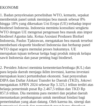
EKONOMI
1. Badan penyelesaian perselisihan WTO, kemarin, sepakat
membentuk panel untuk meninjau bea masuk sebesar 8%
hingga 18% yang dikenakan Uni Eropa (UE) terhadap impor
biodiesel Indonesia. Indonesia meminta konsultasi sengketa
WTO dengan UE mengenai pengenaan bea masuk atas impor
biodiesel Agustus lalu. Ketua Asosiasi Produsen Biofuel
Indonesia, Paulus Tjakrawan, mengatakan bea masuk tersebut
membebani eksportir biodiesel Indonesia dan berharap panel
WTO dapat segera memulai proses hukumnya. UE
merupakan tujuan terbesar ketiga bagi produk minyak kelapa
sawit Indonesia dan pasar penting bagi biodiesel.
2. Presiden Jokowi meminta kementerian/lembaga (K/L) dan
para kepala daerah menjaga iklim investasi, karena investasi
merupakan kunci pertumbuhan ekonomi. Saat penyerahan
DIPA dan Daftar Alokasi Transfer ke Daerah (TKD), Jokowi
mengatakan APBN 2024 sebesar Rp 3.325,1 triliun terdiri atas
belanja pemerintah pusat Rp 2.467,5 triliun dan TKD Rp
857,6 triliun. Dia meminta para menteri dan pejabat daerah
menuntaskan pembangunan untuk membuat fondasi bagi
pemerintahan yang akan datang. Oleh karena itu, sinergi dan
harmonisasi daerah dan pemerintah pusat harus diperkuat.