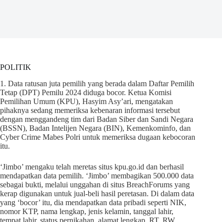
POLITIK
1. Data ratusan juta pemilih yang berada dalam Daftar Pemilih
Tetap (DPT) Pemilu 2024 diduga bocor. Ketua Komisi
Pemilihan Umum (KPU), Hasyim Asy’ari, mengatakan
pihaknya sedang memeriksa kebenaran informasi tersebut
dengan menggandeng tim dari Badan Siber dan Sandi Negara
(BSSN), Badan Intelijen Negara (BIN), Kemenkominfo, dan
Cyber Crime Mabes Polri untuk memeriksa dugaan kebocoran
itu.
‘Jimbo’ mengaku telah meretas situs kpu.go.id dan berhasil
mendapatkan data pemilih. ‘Jimbo’ membagikan 500.000 data
sebagai bukti, melalui unggahan di situs BreachForums yang
kerap digunakan untuk jual-beli hasil peretasan. Di dalam data
yang ‘bocor’ itu, dia mendapatkan data pribadi seperti NIK,
nomor KTP, nama lengkap, jenis kelamin, tanggal lahir,
tempat lahir, status pernikahan, alamat lengkap, RT, RW,