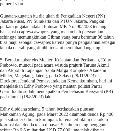
pemeriksaan.
Gugatan-gugatan itu diajukan di Pengadilan Negeri (PN)
Jakarta Pusat, PN Surakarta dan PTUN Jakarta. Pangkal
perkara gugatan adalah Putusan MK No. 90/2023 tentang
batas usia capres-cawapres yang menambah persyaratan,
sehingga memungkinkan Gibran yang baru berumur 36 tahun
bisa maju sebagai cawapres karena punya pengalaman sebagai
kepala daerah yang dipilih melalui pemilihan langsung.
5. Beredar kabar eks Menteri Kelautan dan Perikanan, Edhy
Prabowo, muncul pada acara wisuda prajurit Taruna Akmil
dan Akpol di Lapangan Sapta Marga Kompleks Akademi
Militer, Magelang, Jateng, pada Selasa (28/11/2023).
Direktorat Jenderal Pemasyarakatan Kemenkumham, hari ini
menjelaskan Edhy Prabowo yang mantan politisi Partai
Gerindra itu sudah mendapatkan Pembebasan Bersyarat (PB)
pada Jumat (18/8/2023) lalu.
Edhy dipidana selama 5 tahun berdasarkan putusan
Mahkamah Agung, pada Maret 2022 ditambah denda Rp 400
juta subsider 6 bulan kurungan, karena terbukti melakukan
korupsi dan denda telah dibayar. Selain itu uang pengganti
sekitar Rp 9,6 miliar dan USD 77.000 juga telah dibayar.